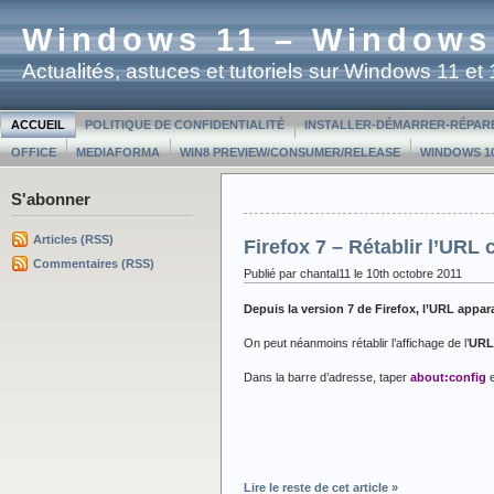
Windows 11 – Windows
Actualités, astuces et tutoriels sur Windows 11 e
ACCUEIL
POLITIQUE DE CONFIDENTIALITÉ
INSTALLER-DÉMARRER-RÉPAR
OFFICE
MEDIAFORMA
WIN8 PREVIEW/CONSUMER/RELEASE
WINDOWS 10
S'abonner
Articles (RSS)
Firefox 7 – Rétablir l’URL
Commentaires (RSS)
Publié par chantal11 le 10th octobre 2011
Depuis la version 7 de Firefox, l’URL appar
On peut néanmoins rétablir l’affichage de l’
URL
Dans la barre d’adresse, taper
about:config
e
Lire le reste de cet article »