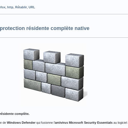
efox
,
http
,
Rétablir
,
URL
rotection résidente complète native
résidente complète.
ée de
Windows Defender
qui fusionne l’
antivirus Microsoft Security Essentials
au logiciel