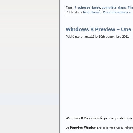
Tags:
7
,
adresse
,
barre
,
complète
,
dans
,
Fir
Publié dans
Non classé
|
2 commentaires »
Windows 8 Preview – Une p
Publié par chantal11 le 19th septembre 2011
Windows 8 Preview intègre une protection 
Le
Pare-feu Windows
et une version amélior