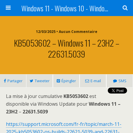
Windows 11 - Windows 10 - Windows 8 - Windows 7 - VISTA
12/03/2025 • Aucun Commentaire
KB5053602 – Windows 11 – 23H2 –
22631.5039
Partager
Tweeter
Épingler
E-mail
SMS
La mise à jour cumulative
KB5053602
est
disponible via Windows Update pour
Windows 11 –
23H2
–
22631.5039
https://support.microsoft.com/fr-fr/topic/march-11-
2025-kb5053602-os-builds-22621-5039-and-22631-