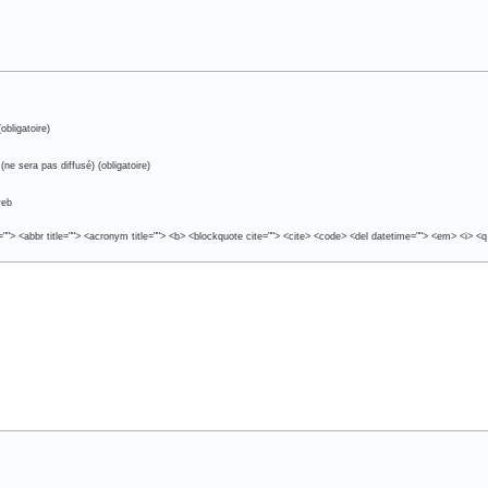
obligatoire)
(ne sera pas diffusé) (obligatoire)
web
e=""> <abbr title=""> <acronym title=""> <b> <blockquote cite=""> <cite> <code> <del datetime=""> <em> <i> <q