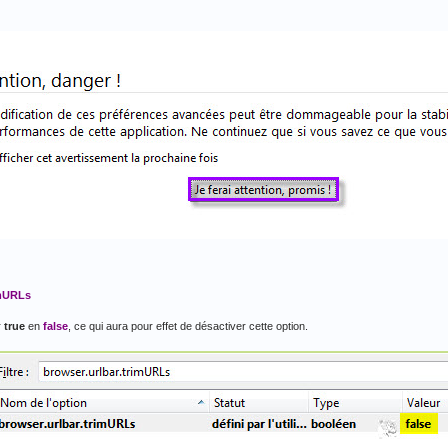
imURLs
r
true
en
false
, ce qui aura pour effet de désactiver cette option.