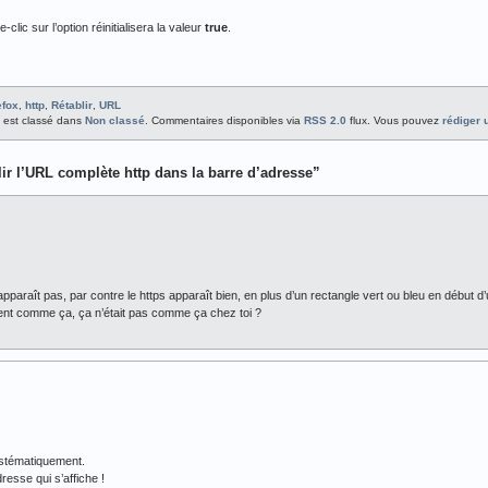
lic sur l’option réinitialisera la valeur
true
.
efox
,
http
,
Rétablir
,
URL
9 est classé dans
Non classé
. Commentaires disponibles via
RSS 2.0
flux. Vous pouvez
rédiger
ir l’URL complète http dans la barre d’adresse”
’apparaît pas, par contre le https apparaît bien, en plus d’un rectangle vert ou bleu en début d’u
ent comme ça, ça n’était pas comme ça chez toi ?
ystématiquement.
esse qui s’affiche !