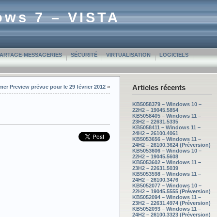
ows 7 – VISTA
PARTAGE-MESSAGERIES
SÉCURITÉ
VIRTUALISATION
LOGICIELS
Articles récents
r Preview prévue pour le 29 février 2012
»
KB5058379 – Windows 10 –
22H2 – 19045.5854
KB5058405 – Windows 11 –
23H2 – 22631.5335
KB5058411 – Windows 11 –
24H2 – 26100.4061
KB5053656 – Windows 11 –
24H2 – 26100.3624 (Préversion)
KB5053606 – Windows 10 –
22H2 – 19045.5608
KB5053602 – Windows 11 –
23H2 – 22631.5039
KB5053598 – Windows 11 –
24H2 – 26100.3476
KB5052077 – Windows 10 –
22H2 – 19045.5555 (Préversion)
KB5052094 – Windows 11 –
23H2 – 22631.4974 (Préversion)
KB5052093 – Windows 11 –
24H2 – 26100.3323 (Préversion)