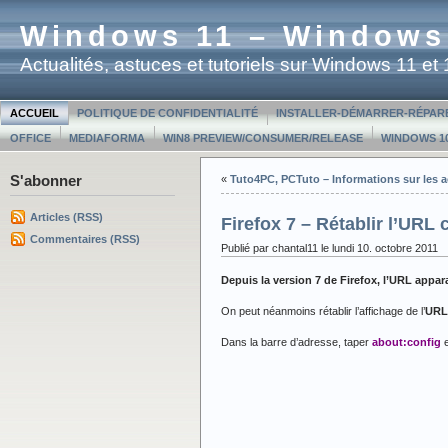
Windows 11 – Windows
Actualités, astuces et tutoriels sur Windows 11 e
ACCUEIL
POLITIQUE DE CONFIDENTIALITÉ
INSTALLER-DÉMARRER-RÉPAR
OFFICE
MEDIAFORMA
WIN8 PREVIEW/CONSUMER/RELEASE
WINDOWS 10
S'abonner
«
Tuto4PC, PCTuto – Informations sur les a
Articles (RSS)
Firefox 7 – Rétablir l’URL
Commentaires (RSS)
Publié par chantal11 le lundi 10. octobre 2011
Depuis la version 7 de Firefox, l’URL appar
On peut néanmoins rétablir l’affichage de l’
URL
Dans la barre d’adresse, taper
about:config
e