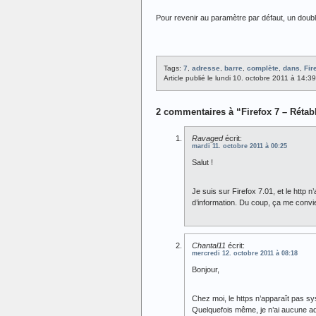
Pour revenir au paramètre par défaut, un double-c
Tags:
7
,
adresse
,
barre
,
complète
,
dans
,
Fir
Article publié le lundi 10. octobre 2011 à 14:3
2 commentaires à “Firefox 7 – Rétabl
Ravaged
écrit:
mardi 11. octobre 2011 à 00:25
Salut !
Je suis sur Firefox 7.01, et le http n
d’information. Du coup, ça me convi
Chantal11
écrit:
mercredi 12. octobre 2011 à 08:18
Bonjour,
Chez moi, le https n’apparaît pas s
Quelquefois même, je n’ai aucune adr