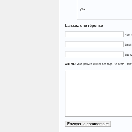
@+
Laissez une réponse
Nom (
Email 
Site 
XHTML:
Vous pouvez utiliser ces tags: <a href="" titl