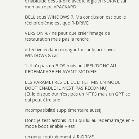
d’habitude c’est-à-dire avec le logiciel R-DRIVE sur
mon autre pc =PACKARD
BELL sous WINDOWS 7. Ma conclusion est que le
réel problème est que R-DRIVE
VERSION 4.7 ne peut que créer l’image de
restauration mais pas la rendre
effective en la « réimagant » sur le acer avec
WINDOWS 8 car =
1- Il n’a pas un BIOS mais un UEFI (DONC AU
REDEMARAGE EN AYANT MODIFIE
LES PARAMETRES DE L’UEFI ET MIS EN MODE
BOOT ENABLE IL N’EST PAS RECONNU)
(Et le disque dur n’est pas un NTFS mais un GPT ce
qui peut être une
incompatibilité supplémentaire aussi)
Donc je test acronis 2013 qui lui au redémarrage en «
mode boot enable » est
reconnu contrairement à R-DRIVE .