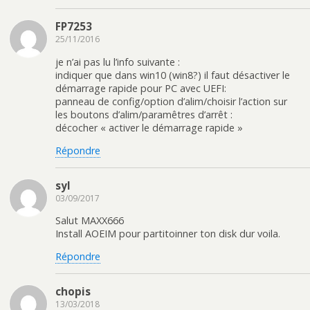
FP7253
25/11/2016
je n’ai pas lu l’info suivante :
indiquer que dans win10 (win8?) il faut désactiver le
démarrage rapide pour PC avec UEFI:
panneau de config/option d’alim/choisir l’action sur
les boutons d’alim/paramêtres d’arrêt :
décocher « activer le démarrage rapide »
Répondre
syl
03/09/2017
Salut MAXX666
Install AOEIM pour partitoinner ton disk dur voila.
Répondre
chopis
13/03/2018