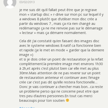
03/02/2013
je me suis dit qu’il fallait peut être que je regrave
mon « startup disc » r-drive sur mon pc sur lequel il y
a windows 8 plutôt que d’utiliser mon disc crée a
partir du windows 7 , mais ça n’a rien changé au
redémarrage ça ne me renvoie pas sur le démarrage
« lecteur » mais ça démarre normalement.
Cela dit j’ai constaté qu’en faisant des images disc
avec le systeme windows 8 natif ca fonctionne bien
et rapide (je le met en mode « garder que la derniere
image »)
et si je dois créer un point de restauration je la refait
complètement.la première image met environs 1h30
à 2h,et aprés c’est plutot bien car elle met au plus
30mn.Mais attention de ne pas revenir sur un point
de restauration anterieur et continuer avec l’image
crée car c’est pas dit qu’elle restera fonctionelle…
Donc je vais continuer a chercher mais bon…ca reste
un probleme perso qui ne concerne peut etre que
tres peu d’autres personnes.En tout cas merci
beaucoups pour ton soutien