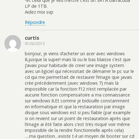
-et celui que je veu mettre c’est un SATA barracuda
LP de 1TB.
Aidez moi svp
Répondre
curtis
01/02/2013
bonjour, je viens d’acheter un acer avec windows
8,jusque la super! mais là ou le bas blaisse c’est que
j’avais pour habitude de creer une image system
avec un ligiciel qui nécessitait de démarrer le pc sur le
cd qui me permettait de restaurer l’image que javais
crée précédemment (avec windows 7) mais là
impossible car la fonction f12 n’est remplacée par
aucune fonction compensatoire a ma connaissance
sur windows 8.Et comme je bidouille constamment
en informatique et que la restauration par image
disque sous windows est si peu fiable (par example
si on revient sur un point de restauration après que
l’image ai été faite alors c’est très risqué voir même
impossible de la rendre fonctionnelle après cela)
….ma question…existe t-il un moyen de booter sur cd