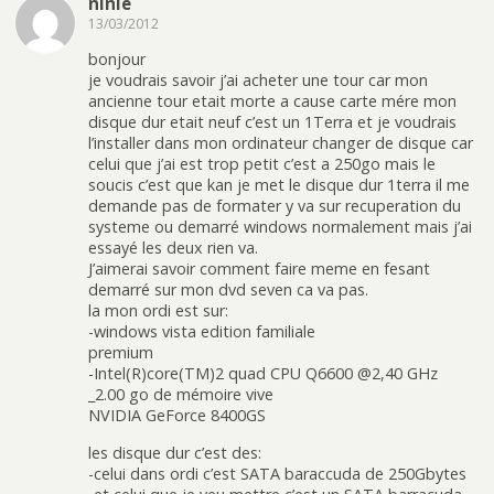
ninie
13/03/2012
bonjour
je voudrais savoir j’ai acheter une tour car mon
ancienne tour etait morte a cause carte mére mon
disque dur etait neuf c’est un 1Terra et je voudrais
l’installer dans mon ordinateur changer de disque car
celui que j’ai est trop petit c’est a 250go mais le
soucis c’est que kan je met le disque dur 1terra il me
demande pas de formater y va sur recuperation du
systeme ou demarré windows normalement mais j’ai
essayé les deux rien va.
J’aimerai savoir comment faire meme en fesant
demarré sur mon dvd seven ca va pas.
la mon ordi est sur:
-windows vista edition familiale
premium
-Intel(R)core(TM)2 quad CPU Q6600 @2,40 GHz
_2.00 go de mémoire vive
NVIDIA GeForce 8400GS
les disque dur c’est des:
-celui dans ordi c’est SATA baraccuda de 250Gbytes