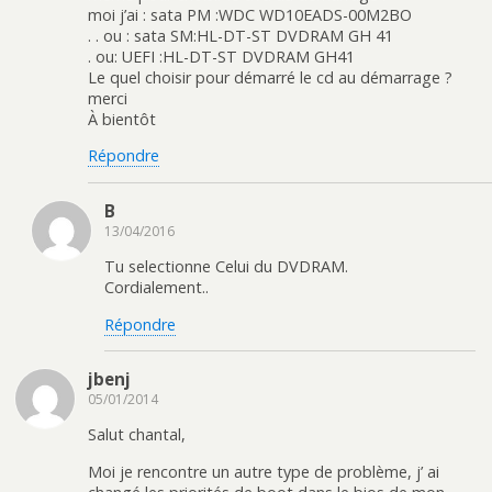
moi j’ai : sata PM :WDC WD10EADS-00M2BO
. . ou : sata SM:HL-DT-ST DVDRAM GH 41
. ou: UEFI :HL-DT-ST DVDRAM GH41
Le quel choisir pour démarré le cd au démarrage ?
merci
À bientôt
Répondre
B
13/04/2016
Tu selectionne Celui du DVDRAM.
Cordialement..
Répondre
jbenj
05/01/2014
Salut chantal,
Moi je rencontre un autre type de problème, j’ ai