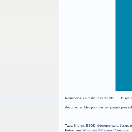
Néanmoins, ça reste un écran bleu …. le systè
Aucun écran bleu pour ma part jusqu’à présent
Tags:
8
,
bleu
,
BSOD
,
déconcertant
,
écran
,
m
Publié dans
Windows 8 Preview/Consumer