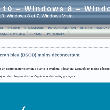
 10 – Windows 8 – Wind
t 10, Windows 8 et 7, Windows Vista
ER
SYSTÈME
UTILISATEURS
PERSONNALISATION
INTERNET-RÉSEAUX-
 INSIDER PREVIEW
CONTACT
PARTENARIAT
cran bleu (BSOD) moins déconcertant
n conflit matériel critique plante le système, l’écran qui apparaît est moins déconc
h
) est d’un bleu plus doux et s’agrémente d’un smiley grimaçant