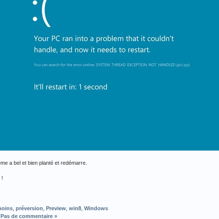
me a bel et bien planté et redémarre.
 !
oins
,
préversion
,
Preview
,
win8
,
Windows
|
Pas de commentaire »