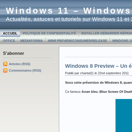
Windows 11 – Windows
Actualités, astuces et tutoriels sur Windows 11 e
ACCUEIL
POLITIQUE DE CONFIDENTIALITÉ
INSTALLER-DÉMARRER-RÉPAR
OFFICE
MEDIAFORMA
WIN8 PREVIEW/CONSUMER/RELEASE
WINDOWS 10
S'abonner
Articles (RSS)
Windows 8 Preview – Un é
Commentaires (RSS)
Publié par chantal11 le 22nd septembre 2011
Sous cette préversion de Windows 8, quand u
Ce fameux
écran bleu
(
Blue Screen Of Deat