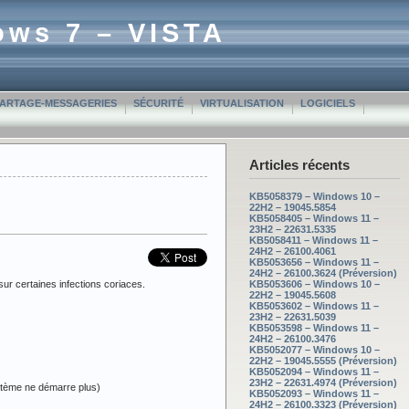
ows 7 – VISTA
PARTAGE-MESSAGERIES
SÉCURITÉ
VIRTUALISATION
LOGICIELS
Articles récents
KB5058379 – Windows 10 –
22H2 – 19045.5854
KB5058405 – Windows 11 –
23H2 – 22631.5335
KB5058411 – Windows 11 –
24H2 – 26100.4061
KB5053656 – Windows 11 –
24H2 – 26100.3624 (Préversion)
ur certaines infections coriaces.
KB5053606 – Windows 10 –
22H2 – 19045.5608
KB5053602 – Windows 11 –
23H2 – 22631.5039
KB5053598 – Windows 11 –
24H2 – 26100.3476
KB5052077 – Windows 10 –
22H2 – 19045.5555 (Préversion)
KB5052094 – Windows 11 –
23H2 – 22631.4974 (Préversion)
ystème ne démarre plus)
KB5052093 – Windows 11 –
24H2 – 26100.3323 (Préversion)