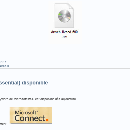
ours
ires »
sential) disponible
spyware de Microsoft
MSE
est disponible dès aujourd’hui.
gement