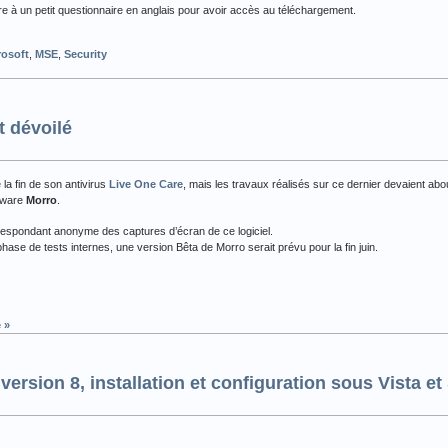
ndre à un petit questionnaire en anglais pour avoir accès au téléchargement.
rosoft
,
MSE
,
Security
t dévoilé
la fin de son antivirus
Live One Care
, mais les travaux réalisés sur ce dernier devaient abou
pyware
Morro
.
respondant anonyme des captures d’écran de ce logiciel.
phase de tests internes, une version Bêta de Morro serait prévu pour la fin juin.
 »
, version 8, installation et configuration sous Vista e