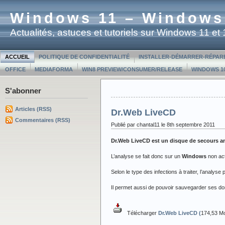
Windows 11 – Windows
Actualités, astuces et tutoriels sur Windows 11 e
ACCUEIL
POLITIQUE DE CONFIDENTIALITÉ
INSTALLER-DÉMARRER-RÉPAR
OFFICE
MEDIAFORMA
WIN8 PREVIEW/CONSUMER/RELEASE
WINDOWS 10
S'abonner
Articles (RSS)
Dr.Web LiveCD
Commentaires (RSS)
Publié par chantal11 le 8th septembre 2011
Dr.Web LiveCD est un disque de secours an
L’analyse se fait donc sur un
Windows
non act
Selon le type des infections à traiter, l’analys
Il permet aussi de pouvoir sauvegarder ses d
Télécharger
Dr.Web LiveCD
(
174,53 Mo