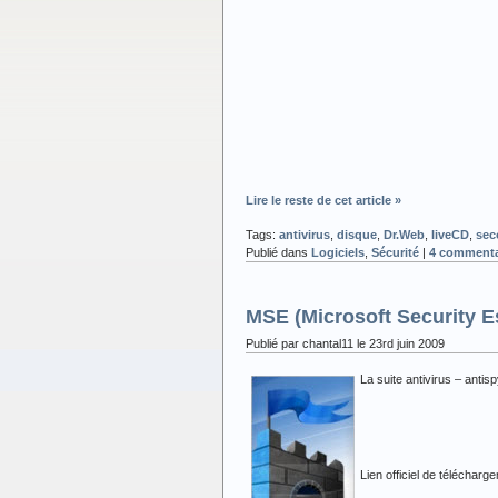
Lire le reste de cet article »
Tags:
antivirus
,
disque
,
Dr.Web
,
liveCD
,
sec
Publié dans
Logiciels
,
Sécurité
|
4 commenta
MSE (Microsoft Security Es
Publié par chantal11 le 23rd juin 2009
La suite antivirus – anti
Lien officiel de téléchar