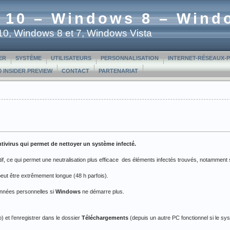
 10 – Windows 8 – Wind
t 10, Windows 8 et 7, Windows Vista
ER
SYSTÈME
UTILISATEURS
PERSONNALISATION
INTERNET-RÉSEAUX-
 INSIDER PREVIEW
CONTACT
PARTENARIAT
tivirus qui permet de nettoyer un système infecté.
if, ce qui permet une neutralisation plus efficace des éléments infectés trouvés, notamment s
e peut être extrêmement longue (48 h parfois).
onnées personnelles si
Windows
ne démarre plus.
) et l’enregistrer dans le dossier
Téléchargements
(depuis un autre PC fonctionnel si le s