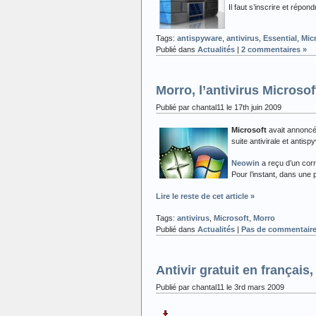
Il faut s’inscrire et répo
Tags:
antispyware
,
antivirus
,
Essential
,
Mic
Publié dans
Actualités
|
2 commentaires »
Morro, l’antivirus Microsof
Publié par chantal11 le 17th juin 2009
Microsoft
avait annoncé 
suite antivirale et antis
Neowin
a reçu d’un cor
Pour l’instant, dans une 
Lire le reste de cet article »
Tags:
antivirus
,
Microsoft
,
Morro
Publié dans
Actualités
|
Pas de commentaire
Antivir gratuit en français
Publié par chantal11 le 3rd mars 2009