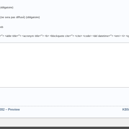
obligatoire)
(ne sera pas diffusé) (obligatoire)
web
e=""> <abbr title=""> <acronym title=""> <b> <blockquote cite=""> <cite> <code> <del datetime=""> <em> <i> <q
282 – Preview
KB50