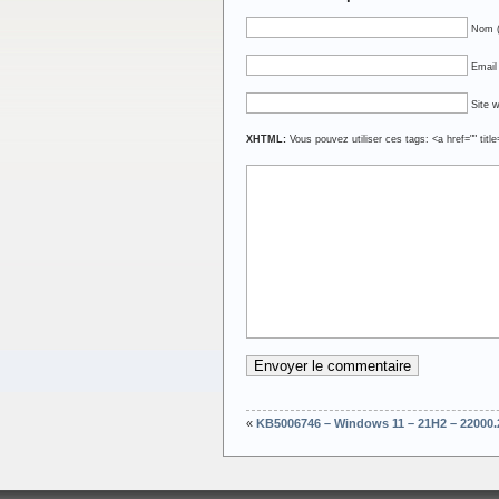
Nom (
Email 
Site 
XHTML:
Vous pouvez utiliser ces tags: <a href="" titl
«
KB5006746 – Windows 11 – 21H2 – 22000.