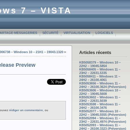
ows 7 – VISTA
PARTAGE-MESSAGERIES
SÉCURITÉ
VIRTUALISATION
LOGICIELS
Articles récents
06738 – Windows 10 – 21H1 – 19043.1320
»
KB5058379 – Windows 10 –
elease Preview
22H2 – 19045.5854
KB5058405 – Windows 11 –
23H2 – 22631.5335
KB5058411 – Windows 11 –
24H2 – 26100.4061
KB5053656 – Windows 11 –
24H2 – 26100.3624 (Préversion)
KB5053606 – Windows 10 –
22H2 – 19045.5608
KB5053602 – Windows 11 –
23H2 – 22631.5039
KB5053598 – Windows 11 –
24H2 – 26100.3476
pouvez
rédiger un commentaire
, ou
KB5052077 – Windows 10 –
22H2 – 19045.5555 (Préversion)
KB5052094 – Windows 11 –
23H2 – 22631.4974 (Préversion)
KB5052093 – Windows 11 –
24H2 – 26100.3323 (Préversion)