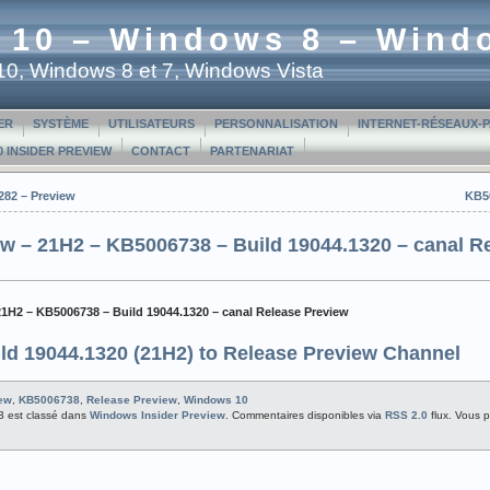
 10 – Windows 8 – Wind
t 10, Windows 8 et 7, Windows Vista
ER
SYSTÈME
UTILISATEURS
PERSONNALISATION
INTERNET-RÉSEAUX-
 INSIDER PREVIEW
CONTACT
PARTENARIAT
282 – Preview
KB50
w – 21H2 – KB5006738 – Build 19044.1320 – canal R
21H2 – KB5006738 – Build 19044.1320 – canal Release Preview
ld 19044.1320 (21H2) to Release Preview Channel
iew
,
KB5006738
,
Release Preview
,
Windows 10
33 est classé dans
Windows Insider Preview
. Commentaires disponibles via
RSS 2.0
flux. Vous 