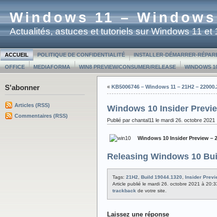
Windows 11 – Windows
Actualités, astuces et tutoriels sur Windows 11 e
ACCUEIL
POLITIQUE DE CONFIDENTIALITÉ
INSTALLER-DÉMARRER-RÉPAR
OFFICE
MEDIAFORMA
WIN8 PREVIEW/CONSUMER/RELEASE
WINDOWS 10
S'abonner
«
KB5006746 – Windows 11 – 21H2 – 22000.
Articles (RSS)
Windows 10 Insider Previe
Commentaires (RSS)
Publié par chantal11 le mardi 26. octobre 2021
Windows 10 Insider Preview – 
Releasing Windows 10 Bui
Tags:
21H2
,
Build 19044.1320
,
Insider Prev
Article publié le mardi 26. octobre 2021 à 20:
trackback
de votre site.
Laissez une réponse