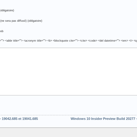
obligatoire)
(ne sera pas diffusé) (obligatoire)
web
e=""> <abbr title=""> <acronym title=""> <b> <blockquote cite=""> <cite> <code> <del datetime=""> <em> <i> <q
 19042.685 et 19041.685
Windows 10 Insider Preview Build 20277