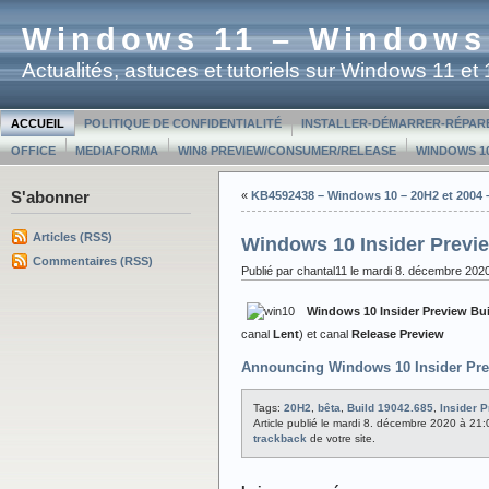
Windows 11 – Windows
Actualités, astuces et tutoriels sur Windows 11 e
ACCUEIL
POLITIQUE DE CONFIDENTIALITÉ
INSTALLER-DÉMARRER-RÉPAR
OFFICE
MEDIAFORMA
WIN8 PREVIEW/CONSUMER/RELEASE
WINDOWS 10
S'abonner
«
KB4592438 – Windows 10 – 20H2 et 2004 –
Articles (RSS)
Windows 10 Insider Previe
Commentaires (RSS)
Publié par chantal11 le mardi 8. décembre 202
Windows 10 Insider Preview
Bui
canal
Lent
) et canal
Release Preview
Announcing Windows 10 Insider Prev
Tags:
20H2
,
bêta
,
Build 19042.685
,
Insider 
Article publié le mardi 8. décembre 2020 à 21
trackback
de votre site.