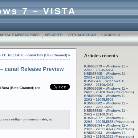
ows 7 – VISTA
PARTAGE-MESSAGERIES
SÉCURITÉ
VIRTUALISATION
LOGICIELS
Articles récents
 – FE_RELEASE – canal Dev (Dev Channel)
»
KB5058379 – Windows 10 –
– canal Release Preview
22H2 – 19045.5854
KB5058405 – Windows 11 –
23H2 – 22631.5335
KB5058411 – Windows 11 –
24H2 – 26100.4061
l
Beta
(
Beta Channel
) (ex
KB5053656 – Windows 11 –
24H2 – 26100.3624 (Préversion)
KB5053606 – Windows 10 –
22H2 – 19045.5608
KB5053602 – Windows 11 –
23H2 – 22631.5039
KB5053598 – Windows 11 –
24H2 – 26100.3476
KB5052077 – Windows 10 –
 pouvez
rédiger un commentaire
, ou
22H2 – 19045.5555 (Préversion)
KB5052094 – Windows 11 –
23H2 – 22631.4974 (Préversion)
KB5052093 – Windows 11 –
24H2 – 26100.3323 (Préversion)