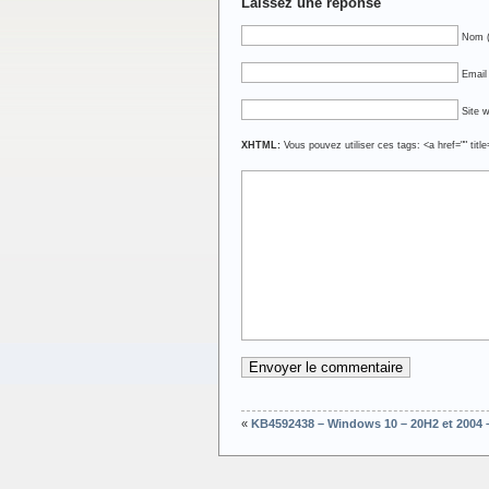
Laissez une réponse
Nom (
Email 
Site 
XHTML:
Vous pouvez utiliser ces tags: <a href="" titl
«
KB4592438 – Windows 10 – 20H2 et 2004 –