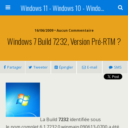
Windows 11 - Windows 10 - Windows 8 - Windows 7 - VISTA
16/06/2009 • Aucun Commentaire
Windows 7 Build 7232, Version Pré-RTM ?
Partager
Tweeter
Épingler
E-mail
SMS
La Build
7232
identifiée sous
le nom complet 6.1.7232.0.winmain.090613-0700 a été