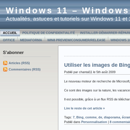
Windows 11 – Windows
Actualités, astuces et tutoriels sur Windows 11 e
ACCUEIL
POLITIQUE DE CONFIDENTIALITÉ
INSTALLER-DÉMARRER-RÉPAR
OFFICE
MEDIAFORMA
WIN8 PREVIEW/CONSUMER/RELEASE
WINDOWS 10
S'abonner
Articles (RSS)
Utiliser les images de B
Commentaires (RSS)
Publié par chantal11 le 5th août 2009
Le nouveau moteur de recherche de Microsoft
Ce sont des images sur la nature, les vacance
Il est possible, grâce à un flux RSS de téléc
Lire le reste de cet article »
Tags:
7
,
Bing
,
comme
,
de
,
diaporama
,
écra
Publié dans
Personnalisation
|
8 commentair