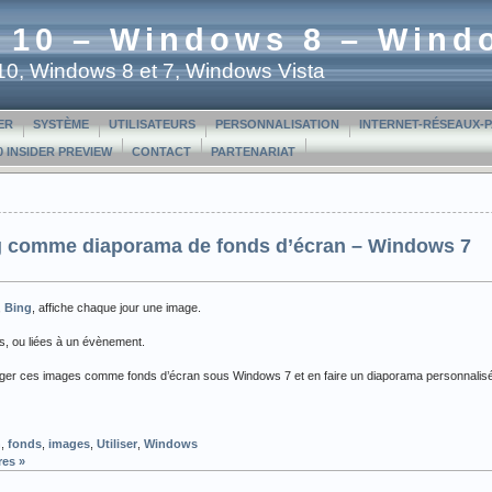
 10 – Windows 8 – Wind
t 10, Windows 8 et 7, Windows Vista
ER
SYSTÈME
UTILISATEURS
PERSONNALISATION
INTERNET-RÉSEAUX-
 INSIDER PREVIEW
CONTACT
PARTENARIAT
ing comme diaporama de fonds d’écran – Windows 7
,
Bing
, affiche chaque jour une image.
s, ou liées à un évènement.
harger ces images comme fonds d’écran sous Windows 7 et en faire un diaporama personnalisé
n
,
fonds
,
images
,
Utiliser
,
Windows
es »