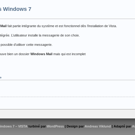
us Windows 7
Mail
fait partie intégrante du système et est fonctionnel dès l’installation de Vista.
grée. L’utilisateur installe la messagerie de son choix.
 possible d’utiliser cette messagerie.
rouve bien un dossier
Windows Mail
mais qui est incomplet
»
indows 7 – VISTA
turbiné par
WordPress
| Design par
Andreas Viklund
| Adapté par
A