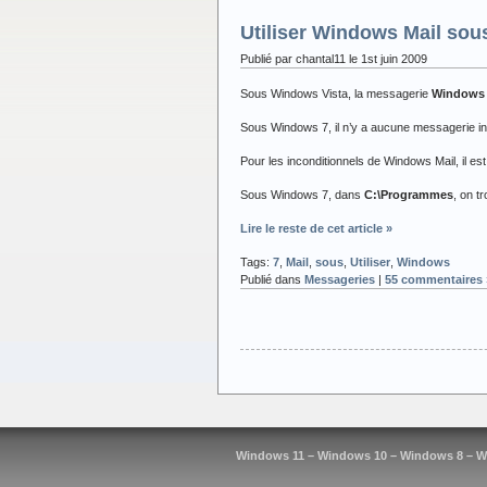
Utiliser Windows Mail so
Publié par chantal11 le 1st juin 2009
Sous Windows Vista, la messagerie
Windows 
Sous Windows 7, il n’y a aucune messagerie inté
Pour les inconditionnels de Windows Mail, il est
Sous Windows 7, dans
C:\Programmes
, on t
Lire le reste de cet article »
Tags:
7
,
Mail
,
sous
,
Utiliser
,
Windows
Publié dans
Messageries
|
55 commentaires 
Windows 11 – Windows 10 – Windows 8 – W