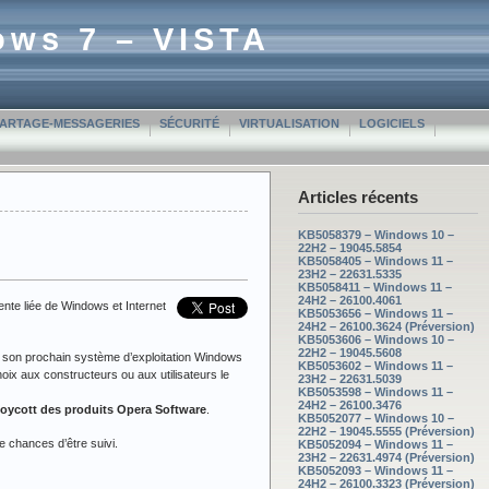
ows 7 – VISTA
PARTAGE-MESSAGERIES
SÉCURITÉ
VIRTUALISATION
LOGICIELS
Articles récents
KB5058379 – Windows 10 –
22H2 – 19045.5854
KB5058405 – Windows 11 –
23H2 – 22631.5335
KB5058411 – Windows 11 –
24H2 – 26100.4061
nte liée de Windows et Internet
KB5053656 – Windows 11 –
24H2 – 26100.3624 (Préversion)
KB5053606 – Windows 10 –
22H2 – 19045.5608
e, son prochain système d’exploitation Windows
KB5053602 – Windows 11 –
choix aux constructeurs ou aux utilisateurs le
23H2 – 22631.5039
KB5053598 – Windows 11 –
24H2 – 26100.3476
oycott des produits Opera Software
.
KB5052077 – Windows 10 –
22H2 – 19045.5555 (Préversion)
e chances d’être suivi.
KB5052094 – Windows 11 –
23H2 – 22631.4974 (Préversion)
KB5052093 – Windows 11 –
24H2 – 26100.3323 (Préversion)