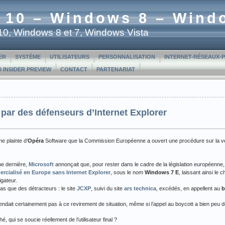
 10 – Windows 8 – Wind
t 10, Windows 8 et 7, Windows Vista
ER
SYSTÈME
UTILISATEURS
PERSONNALISATION
INTERNET-RÉSEAUX-
 INSIDER PREVIEW
CONTACT
PARTENARIAT
ar des défenseurs d’Internet Explorer
ne plainte d’
Opéra
Software que la Commission Européenne a ouvert une procédure sur la ve
ne dernière,
Microsoft
annonçait que, pour rester dans le cadre de la législation européenn
rcialisé en Europe sans Internet Explorer
, sous le nom
Windows 7 E
, laissant ainsi le 
igateur.
pas que des détracteurs : le site
JCXP
, suivi du site
ars technica
, excédés, en appellent au
b
endait certainement pas à ce revirement de situation, même si l’appel au boycott a bien peu d
, qui se soucie réellement de l’utilisateur final ?