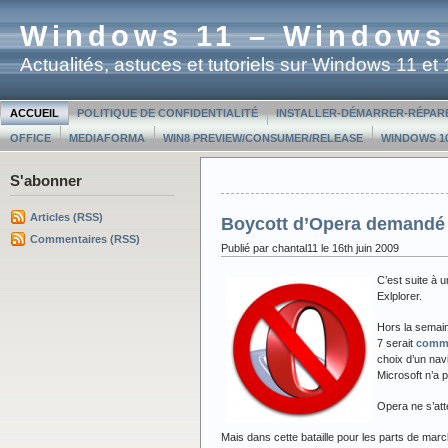
Windows 11 – Windows
Actualités, astuces et tutoriels sur Windows 11 e
ACCUEIL
POLITIQUE DE CONFIDENTIALITÉ
INSTALLER-DÉMARRER-RÉPAR
OFFICE
MEDIAFORMA
WIN8 PREVIEW/CONSUMER/RELEASE
WINDOWS 10
S'abonner
Articles (RSS)
Boycott d’Opera demandé p
Commentaires (RSS)
Publié par chantal11 le 16th juin 2009
C’est suite à u
Exlplorer.
Hors la semai
7 serait
comme
choix d’un nav
Microsoft n’a 
Opera ne s’att
Mais dans cette bataille pour les parts de marché