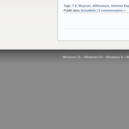
Tags:
7 E
,
Boycott
,
défenseurs
,
Internet Ex
Publié dans
Actualités
|
2 commentaires »
Windows 11 – Windows 10 – Windows 8 – W