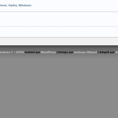
plorer
,
Opéra
,
Windows
indows 7 – VISTA
turbiné par
WordPress
| Design par
Andreas Viklund
| Adapté par
A