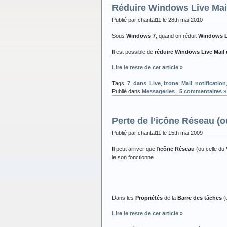
Réduire Windows Live Mail
Publié par chantal11 le 28th mai 2010
Sous
Windows 7
, quand on réduit
Windows L
Il est possible de
réduire Windows Live Mail 
Lire le reste de cet article »
Tags:
7
,
dans
,
Live
,
lzone
,
Mail
,
notification
Publié dans
Messageries
|
5 commentaires »
Perte de l’icône Réseau (o
Publié par chantal11 le 15th mai 2009
Il peut arriver que l’
icône Réseau
(ou celle du
le son fonctionne
Dans les
Propriétés
de la
Barre des tâches
(c
Lire le reste de cet article »