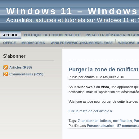
Windows 11 – Windows
Actualités, astuces et tutoriels sur Windows 11 e
ACCUEIL
POLITIQUE DE CONFIDENTIALITÉ
INSTALLER-DÉMARRER-RÉPAR
OFFICE
MEDIAFORMA
WIN8 PREVIEW/CONSUMER/RELEASE
WINDOWS 10
S'abonner
Articles (RSS)
Purger la zone de notific
Commentaires (RSS)
Publié par chantal11 le 6th juillet 2010
Sous
Windows 7
ou
Vista
, une application q
notification, mais si l’application est désinstall
Voici une astuce pour purger de cette liste c
Lire le reste de cet article »
Tags:
7
,
anciennes
,
icônes
,
notification
,
Pu
Publié dans
Personnalisation
|
57 commentai