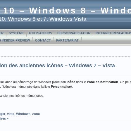
 10 – Windows 8 – Wind
t 10, Windows 8 et 7, Windows Vista
ER
SYSTÈME
UTILISATEURS
PERSONNALISATION
INTERNET-RÉSEAUX-
 INSIDER PREVIEW
CONTACT
PARTENARIAT
ation des anciennes icônes – Windows 7 – Vista
ui se lance au démarrage de Windows place son
icône
dans la
zone de notification
. On peut
ée, l’icône est mémorisée dans la liste
Personnaliser
.
es anciennes icônes mémorisées.
rger
,
vista
,
Windows
,
zone
res »