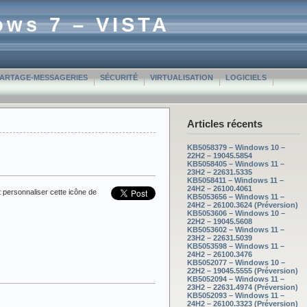
ows 7 – VISTA
PARTAGE-MESSAGERIES
SÉCURITÉ
VIRTUALISATION
LOGICIELS
Articles récents
KB5058379 – Windows 10 –
22H2 – 19045.5854
KB5058405 – Windows 11 –
23H2 – 22631.5335
KB5058411 – Windows 11 –
24H2 – 26100.4061
 personnaliser cette icône de
KB5053656 – Windows 11 –
24H2 – 26100.3624 (Préversion)
KB5053606 – Windows 10 –
22H2 – 19045.5608
KB5053602 – Windows 11 –
23H2 – 22631.5039
KB5053598 – Windows 11 –
24H2 – 26100.3476
KB5052077 – Windows 10 –
22H2 – 19045.5555 (Préversion)
KB5052094 – Windows 11 –
23H2 – 22631.4974 (Préversion)
KB5052093 – Windows 11 –
24H2 – 26100.3323 (Préversion)