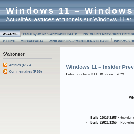
Windows 11 – Windows
Actualités, astuces et tutoriels sur Windows 11 e
ACCUEIL
POLITIQUE DE CONFIDENTIALITÉ
INSTALLER-DÉMARRER-RÉPAR
OFFICE
MEDIAFORMA
WIN8 PREVIEW/CONSUMER/RELEASE
WINDOWS 10
S'abonner
Articles (RSS)
Windows 11 – Insider Prev
Commentaires (RSS)
Publié par chantal11 le 10th février 2023
Win
Build 2262
3
.1255
= déploieme
Build 22621.1255
= Nouvelles