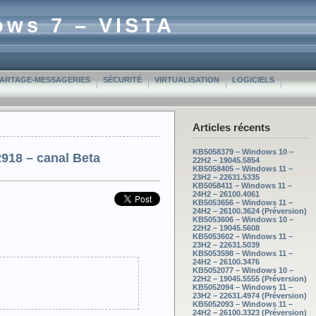
ows 7 – VISTA
PARTAGE-MESSAGERIES
SÉCURITÉ
VIRTUALISATION
LOGICIELS
Articles récents
KB5058379 – Windows 10 –
918 – canal Beta
22H2 – 19045.5854
KB5058405 – Windows 11 –
23H2 – 22631.5335
KB5058411 – Windows 11 –
24H2 – 26100.4061
KB5053656 – Windows 11 –
24H2 – 26100.3624 (Préversion)
KB5053606 – Windows 10 –
22H2 – 19045.5608
KB5053602 – Windows 11 –
23H2 – 22631.5039
KB5053598 – Windows 11 –
24H2 – 26100.3476
KB5052077 – Windows 10 –
22H2 – 19045.5555 (Préversion)
KB5052094 – Windows 11 –
23H2 – 22631.4974 (Préversion)
KB5052093 – Windows 11 –
24H2 – 26100.3323 (Préversion)