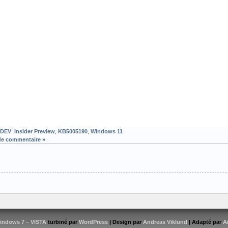
DEV
,
Insider Preview
,
KB5005190
,
Windows 11
de commentaire »
indows 7 – VISTA
turbiné par
WordPress
| Design par
Andreas Viklund
| Adapté par
A