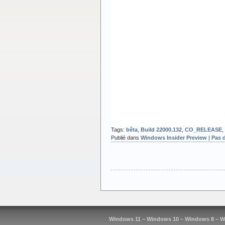
Tags:
bêta
,
Build 22000.132
,
CO_RELEASE
,
Publié dans
Windows Insider Preview
|
Pas 
Windows 11 – Windows 10 – Windows 8 – W