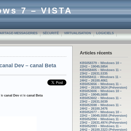
ows 7 – VISTA
PARTAGE-MESSAGERIES
SÉCURITÉ
VIRTUALISATION
LOGICIELS
Articles récents
KB5058379 – Windows 10 –
anal Dev – canal Beta
22H2 – 19045.5854
KB5058405 – Windows 11 –
23H2 – 22631.5335
KB5058411 – Windows 11 –
24H2 – 26100.4061
KB5053656 – Windows 11 –
24H2 – 26100.3624 (Préversion)
KB5053606 – Windows 10 –
22H2 – 19045.5608
 le
canal Dev
et le
canal Beta
KB5053602 – Windows 11 –
23H2 – 22631.5039
KB5053598 – Windows 11 –
24H2 – 26100.3476
KB5052077 – Windows 10 –
22H2 – 19045.5555 (Préversion)
KB5052094 – Windows 11 –
23H2 – 22631.4974 (Préversion)
KB5052093 – Windows 11 –
24H2 – 26100.3323 (Préversion)