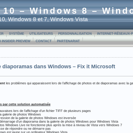
 10 – Windows 8 – Wind
t 10, Windows 8 et 7, Windows Vista
ER
SYSTÈME
UTILISATEURS
PERSONNALISATION
INTERNET-RÉSEAUX-
 INSIDER PREVIEW
CONTACT
PARTENARIAT
 diaporamas dans Windows – Fix it Microsoft
ent
les problèmes qui apparaissent lors de l’affichage de photos et de diaporamas avec la g
s par cette solution automatisée
aises lors de l’affichage d’un fichier TIFF de plusieurs pages
 la galerie de photos Windows
pression de la galerie de photos Windows est inversée
u démarrage d’un diaporama dans la galerie de photos Windows pour Windows Vista
hotos Windows Live ne fonctionne plus après la mise à niveau de Vista vers Windows 7
sse de répondre ou ne démarre pas
dows est jaune sur un ordinateur Windows Vista