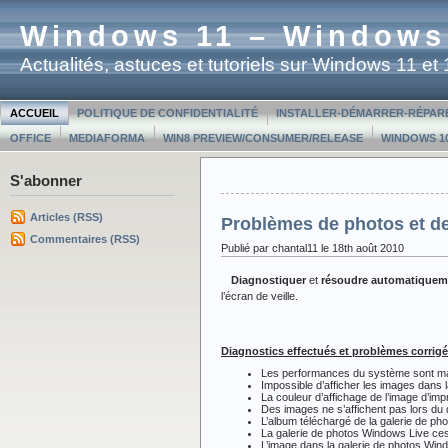
Windows 11 – Windows
Actualités, astuces et tutoriels sur Windows 11 e
ACCUEIL
POLITIQUE DE CONFIDENTIALITÉ
INSTALLER-DÉMARRER-RÉPAR
OFFICE
MEDIAFORMA
WIN8 PREVIEW/CONSUMER/RELEASE
WINDOWS 10
S'abonner
Articles (RSS)
Problèmes de photos et de
Commentaires (RSS)
Publié par chantal11 le 18th août 2010
Diagnostiquer
et
résoudre automatiquem
l’écran de veille.
Diagnostics effectués et problèmes corrigé
Les performances du système sont mauv
Impossible d’afficher les images dans
La couleur d’affichage de l’image d’im
Des images ne s’affichent pas lors d
L’album téléchargé de la galerie de p
La galerie de photos Windows Live ce
L’image dans la galerie de photos Win