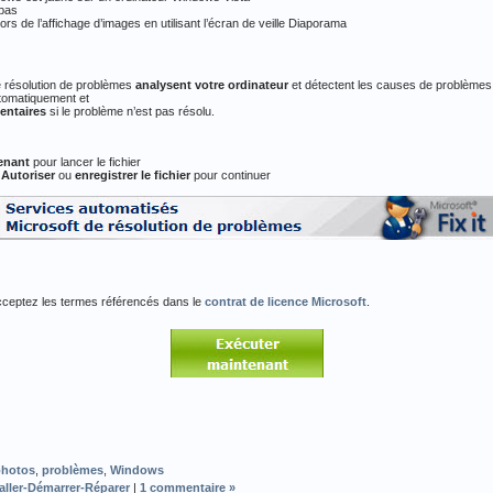
 pas
rs de l’affichage d’images en utilisant l’écran de veille Diaporama
e résolution de problèmes
analysent votre ordinateur
et détectent les causes de problèmes
tomatiquement et
entaires
si le problème n’est pas résolu.
enant
pour lancer le fichier
u
Autoriser
ou
enregistrer le fichier
pour continuer
cceptez les termes référencés dans le
contrat de licence Microsoft
.
photos
,
problèmes
,
Windows
taller-Démarrer-Réparer
|
1 commentaire »