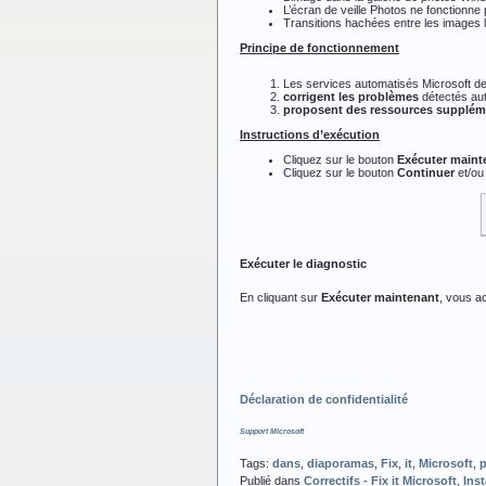
L’écran de veille Photos ne fonctionne
Transitions hachées entre les images lo
Principe de fonctionnement
Les services automatisés Microsoft d
corrigent les problèmes
détectés au
proposent des ressources supplém
Instructions d’exécution
Cliquez sur le bouton
Exécuter maint
Cliquez sur le bouton
Continuer
et/o
Exécuter le diagnostic
En cliquant sur
Exécuter maintenant
, vous a
Déclaration de confidentialité
Support Microsoft
Tags:
dans
,
diaporamas
,
Fix
,
it
,
Microsoft
,
Publié dans
Correctifs - Fix it Microsoft
,
Ins