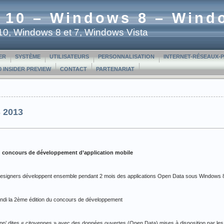
 10 – Windows 8 – Wind
t 10, Windows 8 et 7, Windows Vista
ER
SYSTÈME
UTILISATEURS
PERSONNALISATION
INTERNET-RÉSEAUX-
 INSIDER PREVIEW
CONTACT
PARTENARIAT
 2013
u concours de développement d’application mobile
designers développent ensemble pendant 2 mois des applications Open Data sous Windows
undi la 2ème édition du concours de développement
p’ dites « citoyennes » avec des données ouvertes (Open Data) mises à disposition par les v