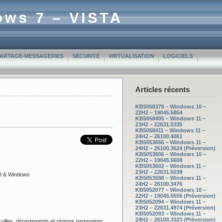
ows 7 – VISTA
PARTAGE-MESSAGERIES
SÉCURITÉ
VIRTUALISATION
LOGICIELS
Articles récents
KB5058379 – Windows 10 –
22H2 – 19045.5854
KB5058405 – Windows 11 –
23H2 – 22631.5335
KB5058411 – Windows 11 –
24H2 – 26100.4061
KB5053656 – Windows 11 –
24H2 – 26100.3624 (Préversion)
KB5053606 – Windows 10 –
22H2 – 19045.5608
KB5053602 – Windows 11 –
23H2 – 22631.5039
 8 & Windows
KB5053598 – Windows 11 –
24H2 – 26100.3476
KB5052077 – Windows 10 –
22H2 – 19045.5555 (Préversion)
KB5052094 – Windows 11 –
23H2 – 22631.4974 (Préversion)
KB5052093 – Windows 11 –
24H2 – 26100.3323 (Préversion)
illes, départements et régions partenaires.