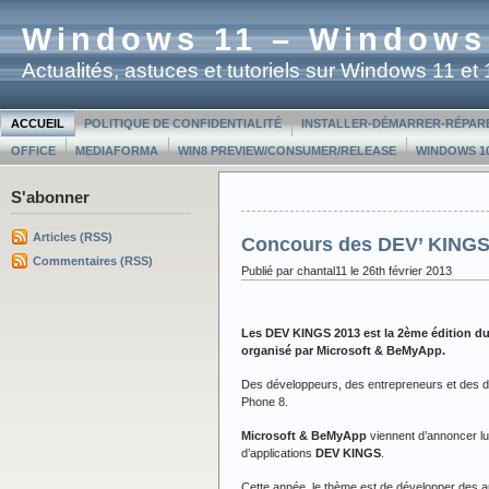
Windows 11 – Windows
Actualités, astuces et tutoriels sur Windows 11 e
ACCUEIL
POLITIQUE DE CONFIDENTIALITÉ
INSTALLER-DÉMARRER-RÉPAR
OFFICE
MEDIAFORMA
WIN8 PREVIEW/CONSUMER/RELEASE
WINDOWS 10
S'abonner
Articles (RSS)
Concours des DEV’ KINGS
Commentaires (RSS)
Publié par chantal11 le 26th février 2013
Les DEV KINGS 2013 est la 2ème édition d
organisé par Microsoft & BeMyApp.
Des développeurs, des entrepreneurs et des 
Phone 8.
Microsoft & BeMyApp
viennent d’annoncer l
d’applications
DEV KINGS
.
Cette année, le thème est de développer des ap