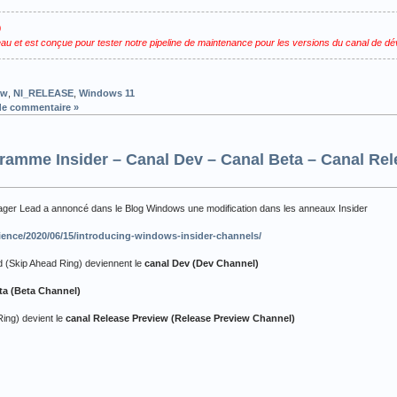
0
veau et est conçue pour tester notre pipeline de maintenance pour les versions du canal de d
ew
,
NI_RELEASE
,
Windows 11
de commentaire »
amme Insider – Canal Dev – Canal Beta – Canal Rel
ager Lead a annoncé dans le Blog Windows une modification dans les anneaux Insider
nce/2020/06/15/introducing-windows-insider-channels/
d (Skip Ahead Ring) deviennent le
canal Dev (Dev Channel)
ta (Beta Channel)
ing) devient le
canal Release Preview (Release Preview Channel)