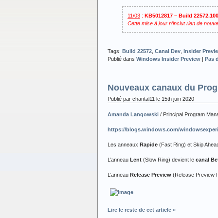
11/03
:
KB5012817 – Build 22572.10
Cette mise à jour n’inclut rien de nou
Tags:
Build 22572
,
Canal Dev
,
Insider Previ
Publié dans
Windows Insider Preview
|
Pas 
Nouveaux canaux du Progr
Publié par chantal11 le 15th juin 2020
Amanda Langowski
/ Principal Program Man
https://blogs.windows.com/windowsexperie
Les anneaux
Rapide
(Fast Ring) et Skip Ahea
L’anneau
Lent
(Slow Ring) devient le
canal Be
L’anneau
Release Preview
(Release Preview R
Lire le reste de cet article »