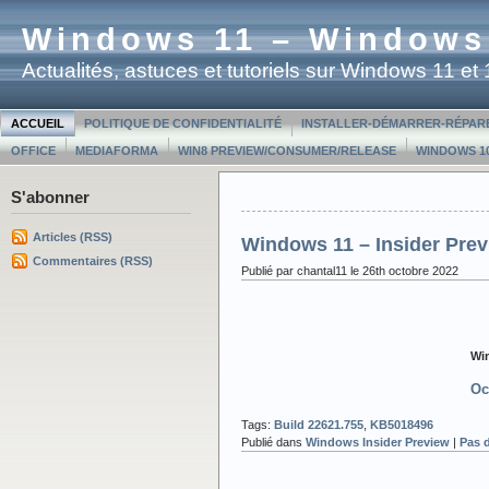
Windows 11 – Windows
Actualités, astuces et tutoriels sur Windows 11 e
ACCUEIL
POLITIQUE DE CONFIDENTIALITÉ
INSTALLER-DÉMARRER-RÉPAR
OFFICE
MEDIAFORMA
WIN8 PREVIEW/CONSUMER/RELEASE
WINDOWS 10
S'abonner
Articles (RSS)
Windows 11 – Insider Prev
Commentaires (RSS)
Publié par chantal11 le 26th octobre 2022
Win
Oc
Tags:
Build 22621.755
,
KB5018496
Publié dans
Windows Insider Preview
|
Pas 