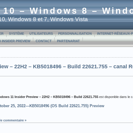
 10 – Windows 8 – Wind
t 10, Windows 8 et 7, Windows Vista
ER
SYSTÈME
UTILISATEURS
PERSONNALISATION
INTERNET-RÉSEAUX-
 INSIDER PREVIEW
CONTACT
PARTENARIAT
iew – 22H2 – KB5018496 – Build 22621.755 – canal R
dows 11 Insider Preview –
22H2 – KB5018496 – Build 22621.755
est disponible dans le c
tober 25, 2022—KB5018496 (OS Build 22621.755) Preview
de commentaire »