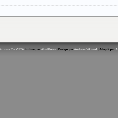
indows 7 – VISTA
turbiné par
WordPress
| Design par
Andreas Viklund
| Adapté par
A