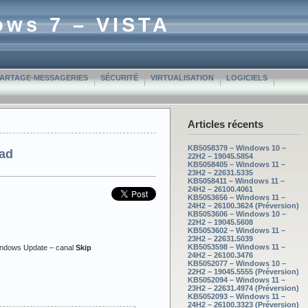
ows 7 – VISTA
PARTAGE-MESSAGERIES
SÉCURITÉ
VIRTUALISATION
LOGICIELS
Articles récents
KB5058379 – Windows 10 –
ead
22H2 – 19045.5854
KB5058405 – Windows 11 –
23H2 – 22631.5335
KB5058411 – Windows 11 –
24H2 – 26100.4061
KB5053656 – Windows 11 –
24H2 – 26100.3624 (Préversion)
KB5053606 – Windows 10 –
22H2 – 19045.5608
KB5053602 – Windows 11 –
23H2 – 22631.5039
KB5053598 – Windows 11 –
Windows Update – canal
Skip
24H2 – 26100.3476
KB5052077 – Windows 10 –
22H2 – 19045.5555 (Préversion)
KB5052094 – Windows 11 –
23H2 – 22631.4974 (Préversion)
KB5052093 – Windows 11 –
24H2 – 26100.3323 (Préversion)