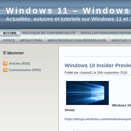
Windows 11 – Windows
Actualités, astuces et tutoriels sur Windows 11 e
ACCUEIL
POLITIQUE DE CONFIDENTIALITÉ
INSTALLER-DÉMARRER-RÉPAR
OFFICE
MEDIAFORMA
WIN8 PREVIEW/CONSUMER/RELEASE
WINDOWS 10
S'abonner
Articles (RSS)
Windows 10 Insider Previ
Commentaires (RSS)
Publié par chantal11 le 26th septembre 2018
Windows 10 I
Ahead
https://blogs.windows.com/windowsexperi