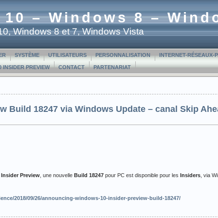
 10 – Windows 8 – Wind
t 10, Windows 8 et 7, Windows Vista
ER
SYSTÈME
UTILISATEURS
PERSONNALISATION
INTERNET-RÉSEAUX-
 INSIDER PREVIEW
CONTACT
PARTENARIAT
ew Build 18247 via Windows Update – canal Skip Ah
nsider Preview
, une nouvelle
Build 18247
pour PC est disponible pour les
Insiders
, via 
ence/2018/09/26/announcing-windows-10-insider-preview-build-18247/