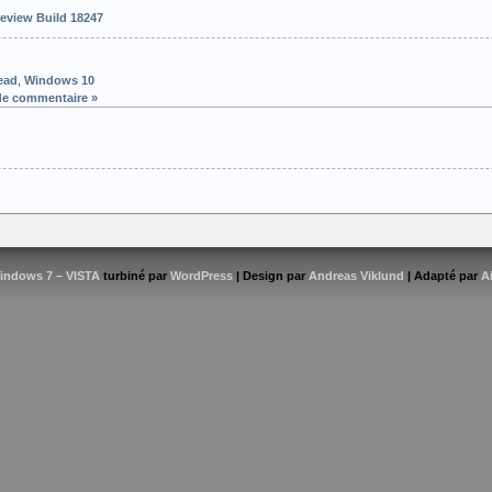
eview Build 18247
ead
,
Windows 10
de commentaire »
indows 7 – VISTA
turbiné par
WordPress
| Design par
Andreas Viklund
| Adapté par
A