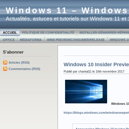
Windows 11 – Windows
Actualités, astuces et tutoriels sur Windows 11 e
ACCUEIL
POLITIQUE DE CONFIDENTIALITÉ
INSTALLER-DÉMARRER-RÉPAR
OFFICE
MEDIAFORMA
WIN8 PREVIEW/CONSUMER/RELEASE
WINDOWS 10
S'abonner
Articles (RSS)
Windows 10 Insider Previ
Commentaires (RSS)
Publié par chantal11 le 16th novembre 2017
Windows 10 
https://blogs.windows.com/windowsexperi
Announcing Windows 10 Insider Pr