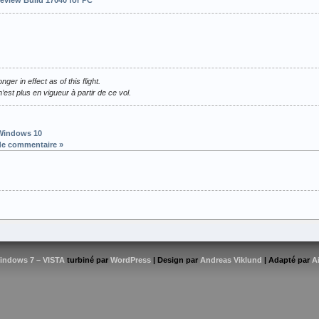
r in effect as of this flight.
st plus en vigueur à partir de ce vol.
Windows 10
de commentaire »
indows 7 – VISTA
turbiné par
WordPress
| Design par
Andreas Viklund
| Adapté par
A