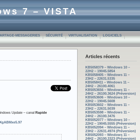
ows 7 – VISTA
PARTAGE-MESSAGERIES
SÉCURITÉ
VIRTUALISATION
LOGICIELS
Articles récents
KB5058379 – Windows 10 –
22H2 – 19045.5854
KB5058405 – Windows 11 –
23H2 – 22631.5335
KB5058411 – Windows 11 –
24H2 – 26100.4061
KB5053656 – Windows 11 –
24H2 – 26100.3624 (Préversion)
KB5053606 – Windows 10 –
22H2 – 19045.5608
KB5053602 – Windows 11 –
23H2 – 22631.5039
KB5053598 – Windows 11 –
Windows Update – canal
Rapide
24H2 – 26100.3476
KB5052077 – Windows 10 –
jPXgABMxe5.97
22H2 – 19045.5555 (Préversion)
KB5052094 – Windows 11 –
23H2 – 22631.4974 (Préversion)
KB5052093 – Windows 11 –
24H2 – 26100.3323 (Préversion)