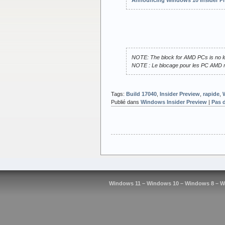
NOTE: The block for AMD PCs is no longe
NOTE : Le blocage pour les PC AMD n’e
Tags:
Build 17040
,
Insider Preview
,
rapide
,
Publié dans
Windows Insider Preview
|
Pas 
Windows 11 – Windows 10 – Windows 8 – W