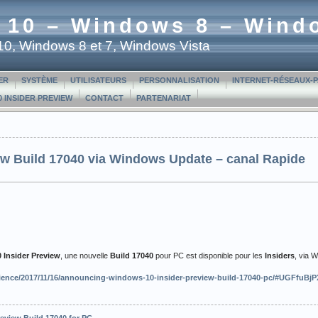
 10 – Windows 8 – Wind
t 10, Windows 8 et 7, Windows Vista
ER
SYSTÈME
UTILISATEURS
PERSONNALISATION
INTERNET-RÉSEAUX-
 INSIDER PREVIEW
CONTACT
PARTENARIAT
ew Build 17040 via Windows Update – canal Rapide
Insider Preview
, une nouvelle
Build 17040
pour PC est disponible pour les
Insiders
, via 
ence/2017/11/16/announcing-windows-10-insider-preview-build-17040-pc/#UGFfuB
eview Build 17040 for PC