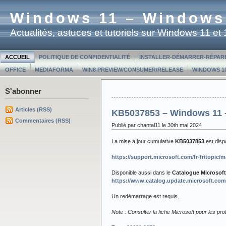
Windows 11 – Windows
Actualités, astuces et tutoriels sur Windows 11 e
ACCUEIL
POLITIQUE DE CONFIDENTIALITÉ
INSTALLER-DÉMARRER-RÉPAR
OFFICE
MEDIAFORMA
WIN8 PREVIEW/CONSUMER/RELEASE
WINDOWS 10
S'abonner
Articles (RSS)
KB5037853 – Windows 11 –
Commentaires (RSS)
Publié par chantal11 le 30th mai 2024
La mise à jour cumulative
KB5037853
est dis
https://support.microsoft.com/fr-fr/topi
Disponible aussi dans le
Catalogue Microsof
https://www.catalog.update.microsoft.co
Un redémarrage est requis.
Note : Consulter la fiche Microsoft pour les p