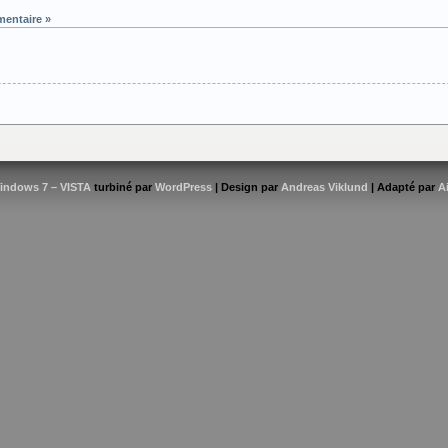
entaire »
indows 7 – VISTA
turbiné par
WordPress
| Design par
Andreas Viklund
| Adapté par
A