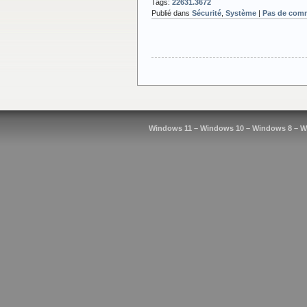
Tags:
22631.3672
Publié dans
Sécurité
,
Système
|
Pas de comm
Windows 11 – Windows 10 – Windows 8 – W