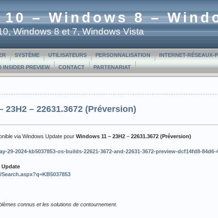
 10 – Windows 8 – Wind
t 10, Windows 8 et 7, Windows Vista
ER
SYSTÈME
UTILISATEURS
PERSONNALISATION
INTERNET-RÉSEAUX-
 INSIDER PREVIEW
CONTACT
PARTENARIAT
 23H2 – 22631.3672 (Préversion)
ponible via Windows Update pour
Windows 11 – 23H2
–
22631.3672 (Préversion)
c/may-29-2024-kb5037853-os-builds-22621-3672-and-22631-3672-preview-dcf14fd8-84d6
t Update
m/Search.aspx?q=KB5037853
roblèmes connus et les solutions de contournement.