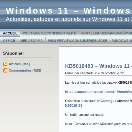
Windows 11 – Windows
Actualités, astuces et tutoriels sur Windows 11 e
ACCUEIL
POLITIQUE DE CONFIDENTIALITÉ
INSTALLER-DÉMARRER-RÉPAR
OFFICE
MEDIAFORMA
WIN8 PREVIEW/CONSUMER/RELEASE
WINDOWS 10
S'abonner
Articles (RSS)
KB5018483 – Windows 11 –
Commentaires (RSS)
Publié par chantal11 le 26th octobre 2022
La mise à jour cumulative
facultative
KB50184
https://support.microsoft.com/fr-fr/topic
Disponible aussi dans le
Catalogue Microsof
KB5018483
Un redémarrage est requis.
Note : Consulter la fiche Microsoft pour les p