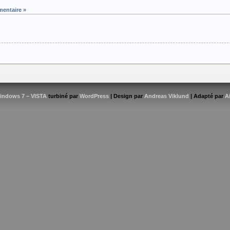
entaire »
indows 7 – VISTA
turbiné par
WordPress
| Design par
Andreas Viklund
| Adapté par
A