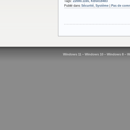
Tags:
22000.1165
,
KB5018483
Publié dans
Sécurité
,
Système
|
Pas de comm
Windows 11 – Windows 10 – Windows 8 – W