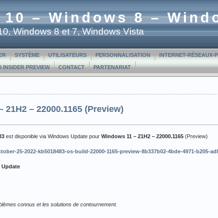
 10 – Windows 8 – Wind
t 10, Windows 8 et 7, Windows Vista
ER
SYSTÈME
UTILISATEURS
PERSONNALISATION
INTERNET-RÉSEAUX-
 INSIDER PREVIEW
CONTACT
PARTENARIAT
 21H2 – 22000.1165 (Preview)
83
est disponible via Windows Update pour
Windows 11 – 21H2 – 22000.1165
(Preview)
/october-25-2022-kb5018483-os-build-22000-1165-preview-8b337b02-4bde-4971-b205-ad8
t Update
roblèmes connus et les solutions de contournement.