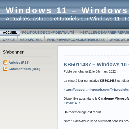
Windows 11 – Windows
Actualités, astuces et tutoriels sur Windows 11 e
ACCUEIL
POLITIQUE DE CONFIDENTIALITÉ
INSTALLER-DÉMARRER-RÉPAR
OFFICE
MEDIAFORMA
WIN8 PREVIEW/CONSUMER/RELEASE
WINDOWS 10
S'abonner
Articles (RSS)
KB5011487 – Windows 10 –
Commentaires (RSS)
Publié par chantal11 le 8th mars 2022
La mise à jour cumulative
KB5011487
est dis
https://support.microsoft.com/fr-fr/topi
Disponible aussi dans le
Catalogue Microsof
KB5011487
Un redémarrage est requis.
Note : Consulter la fiche Microsoft pour les p