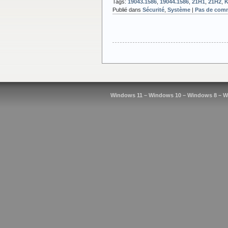
Tags:
19043.1586
,
19044.1586
,
21H1
,
21H2
,
K
Publié dans
Sécurité
,
Système
|
Pas de comm
Windows 11 – Windows 10 – Windows 8 – W