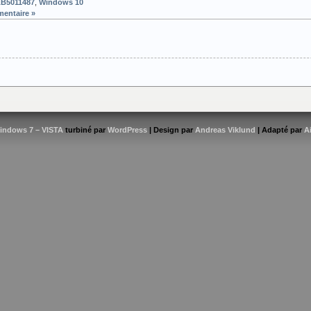
B5011487
,
Windows 10
entaire »
indows 7 – VISTA
turbiné par
WordPress
| Design par
Andreas Viklund
| Adapté par
A