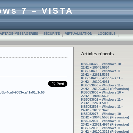
ows 7 – VISTA
PARTAGE-MESSAGERIES
SÉCURITÉ
VIRTUALISATION
LOGICIELS
Articles récents
KB5058379 – Windows 10 –
22H2 – 19045.5854
KB5058405 – Windows 11 –
23H2 – 22631.5335
KB5058411 – Windows 11 –
24H2 – 26100.4061
KB5053656 – Windows 11 –
24H2 – 26100.3624 (Préversion)
3b8b-4ca5-9083-ca41a91c1c56
KB5053606 – Windows 10 –
22H2 – 19045.5608
KB5053602 – Windows 11 –
23H2 – 22631.5039
KB5053598 – Windows 11 –
24H2 – 26100.3476
KB5052077 – Windows 10 –
22H2 – 19045.5555 (Préversion)
KB5052094 – Windows 11 –
23H2 – 22631.4974 (Préversion)
KB5052093 – Windows 11 –
24H2 – 26100.3323 (Préversion)