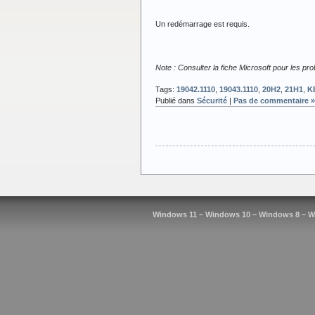
Un redémarrage est requis.
Note : Consulter la fiche Microsoft pour les p
Tags:
19042.1110
,
19043.1110
,
20H2
,
21H1
,
K
Publié dans
Sécurité
|
Pas de commentaire »
Windows 11 – Windows 10 – Windows 8 – W