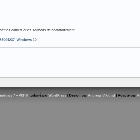
roblèmes connus et les solutions de contournement.
B5004237
,
Windows 10
indows 7 – VISTA
turbiné par
WordPress
| Design par
Andreas Viklund
| Adapté par
A