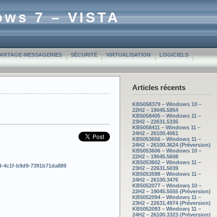
ows 7 – VISTA
PARTAGE-MESSAGERIES
SÉCURITÉ
VIRTUALISATION
LOGICIELS
Articles récents
KB5058379 – Windows 10 –
22H2 – 19045.5854
KB5058405 – Windows 11 –
23H2 – 22631.5335
KB5058411 – Windows 11 –
24H2 – 26100.4061
KB5053656 – Windows 11 –
24H2 – 26100.3624 (Préversion)
KB5053606 – Windows 10 –
22H2 – 19045.5608
KB5053602 – Windows 11 –
e3-4c1f-b9d9-7391b71da889
23H2 – 22631.5039
KB5053598 – Windows 11 –
24H2 – 26100.3476
KB5052077 – Windows 10 –
22H2 – 19045.5555 (Préversion)
KB5052094 – Windows 11 –
23H2 – 22631.4974 (Préversion)
KB5052093 – Windows 11 –
24H2 – 26100.3323 (Préversion)