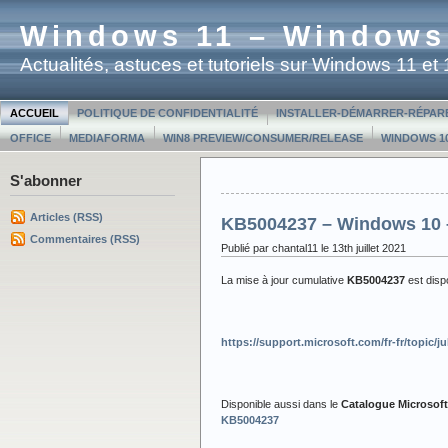
Windows 11 – Windows
Actualités, astuces et tutoriels sur Windows 11 e
ACCUEIL
POLITIQUE DE CONFIDENTIALITÉ
INSTALLER-DÉMARRER-RÉPAR
OFFICE
MEDIAFORMA
WIN8 PREVIEW/CONSUMER/RELEASE
WINDOWS 10
S'abonner
Articles (RSS)
KB5004237 – Windows 10 –
Commentaires (RSS)
Publié par chantal11 le 13th juillet 2021
La mise à jour cumulative
KB5004237
est dis
https://support.microsoft.com/fr-fr/topic
Disponible aussi dans le
Catalogue Microsof
KB5004237