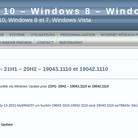
 10 – Windows 8 – Wind
t 10, Windows 8 et 7, Windows Vista
ER
SYSTÈME
UTILISATEURS
PERSONNALISATION
INTERNET-RÉSEAUX-
 INSIDER PREVIEW
CONTACT
PARTENARIAT
 21H1 – 20H2 – 19043.1110 et 19042.1110
ponible via Windows Update pour
21H1- 20H2 – 19043.1110 et 19042.1110
/july-13-2021-kb5004237-os-builds-19041-1110-19042-1110-and-19043-1110-ae798d3c-3d
t Update