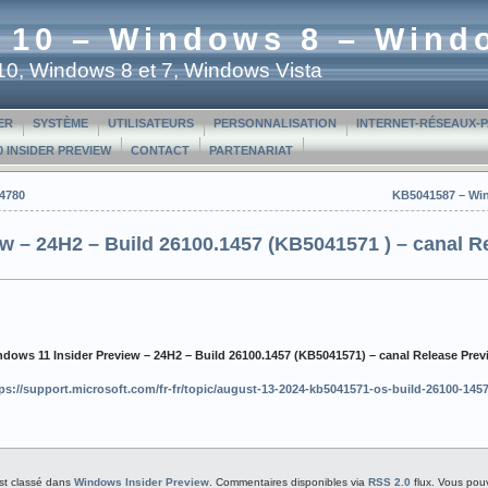
 10 – Windows 8 – Wind
t 10, Windows 8 et 7, Windows Vista
ER
SYSTÈME
UTILISATEURS
PERSONNALISATION
INTERNET-RÉSEAUX-
 INSIDER PREVIEW
CONTACT
PARTENARIAT
.4780
KB5041587 – Win
w – 24H2 – Build 26100.1457 (KB5041571 ) – canal R
dows 11 Insider Preview – 24H2 – Build 26100.1457 (KB5041571) – canal Release Prev
ps://support.microsoft.com/fr-fr/topic/august-13-2024-kb5041571-os-build-26100-14
est classé dans
Windows Insider Preview
. Commentaires disponibles via
RSS 2.0
flux. Vous po