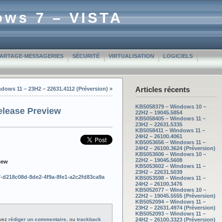
ows 7 – VISTA
PARTAGE-MESSAGERIES
SÉCURITÉ
VIRTUALISATION
LOGICIELS
Articles récents
dows 11 – 23H2 – 22631.4112 (Préversion)
»
KB5058379 – Windows 10 –
elease Preview
22H2 – 19045.5854
KB5058405 – Windows 11 –
23H2 – 22631.5335
KB5058411 – Windows 11 –
24H2 – 26100.4061
KB5053656 – Windows 11 –
24H2 – 26100.3624 (Préversion)
KB5053606 – Windows 10 –
22H2 – 19045.5608
iew
KB5053602 – Windows 11 –
23H2 – 22631.5039
57-d218c08d-8de2-4f9a-8fe1-a2c2fd83ca9a
KB5053598 – Windows 11 –
24H2 – 26100.3476
KB5052077 – Windows 10 –
22H2 – 19045.5555 (Préversion)
KB5052094 – Windows 11 –
23H2 – 22631.4974 (Préversion)
KB5052093 – Windows 11 –
uvez
rédiger un commentaire
, ou
trackback
24H2 – 26100.3323 (Préversion)