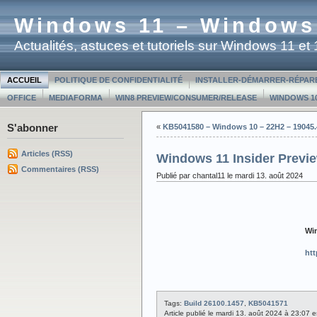
Windows 11 – Windows
Actualités, astuces et tutoriels sur Windows 11 e
ACCUEIL
POLITIQUE DE CONFIDENTIALITÉ
INSTALLER-DÉMARRER-RÉPAR
OFFICE
MEDIAFORMA
WIN8 PREVIEW/CONSUMER/RELEASE
WINDOWS 10
S'abonner
«
KB5041580 – Windows 10 – 22H2 – 19045
Articles (RSS)
Windows 11 Insider Previe
Commentaires (RSS)
Publié par chantal11 le mardi 13. août 2024
Win
htt
Tags:
Build 26100.1457
,
KB5041571
Article publié le mardi 13. août 2024 à 23:07 