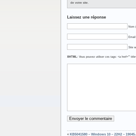
de votre site.
Laissez une réponse
Nom (
Email 
Site 
XHTML:
Vous pouvez utiliser ces tags: <a href="" titl
«
KB5041580 – Windows 10 – 22H2 – 19045