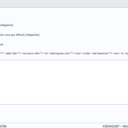
obligatoire)
(ne sera pas diffusé) (obligatoire)
web
e=""> <abbr title=""> <acronym title=""> <b> <blockquote cite=""> <cite> <code> <del datetime=""> <em> <i> <q
.4780
KB5041587 – Win