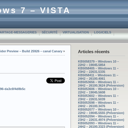
ows 7 – VISTA
PARTAGE-MESSAGERIES
SÉCURITÉ
VIRTUALISATION
LOGICIELS
Articles récents
ider Preview – Build 25926 – canal Canary
»
KB5058379 – Windows 10 –
22H2 – 19045.5854
KB5058405 – Windows 11 –
23H2 – 22631.5335
KB5058411 – Windows 11 –
24H2 – 26100.4061
KB5053656 – Windows 11 –
24H2 – 26100.3624 (Préversion)
9896-da3c6f4d8b5c
KB5053606 – Windows 10 –
22H2 – 19045.5608
KB5053602 – Windows 11 –
23H2 – 22631.5039
KB5053598 – Windows 11 –
24H2 – 26100.3476
KB5052077 – Windows 10 –
22H2 – 19045.5555 (Préversion)
KB5052094 – Windows 11 –
23H2 – 22631.4974 (Préversion)
KB5052093 – Windows 11 –
24H2 – 26100.3323 (Préversion)