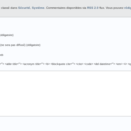
st classé dans
Sécurité
,
Système
. Commentaires disponibles via
RSS 2.0
flux. Vous pouvez
rédi
obligatoire)
(ne sera pas diffusé) (obligatoire)
web
e=""> <abbr title=""> <acronym title=""> <b> <blockquote cite=""> <cite> <code> <del datetime=""> <em> <i> <q