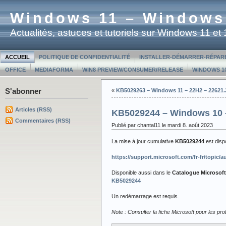
Windows 11 – Windows
Actualités, astuces et tutoriels sur Windows 11 e
ACCUEIL
POLITIQUE DE CONFIDENTIALITÉ
INSTALLER-DÉMARRER-RÉPAR
OFFICE
MEDIAFORMA
WIN8 PREVIEW/CONSUMER/RELEASE
WINDOWS 10
S'abonner
«
KB5029263 – Windows 11 – 22H2 – 22621.
Articles (RSS)
KB5029244 – Windows 10 
Commentaires (RSS)
Publié par chantal11 le mardi 8. août 2023
La mise à jour cumulative
KB5029244
est dis
https://support.microsoft.com/fr-fr/topic
Disponible aussi dans le
Catalogue Microsof
KB5029244
Un redémarrage est requis.
Note : Consulter la fiche Microsoft pour les p