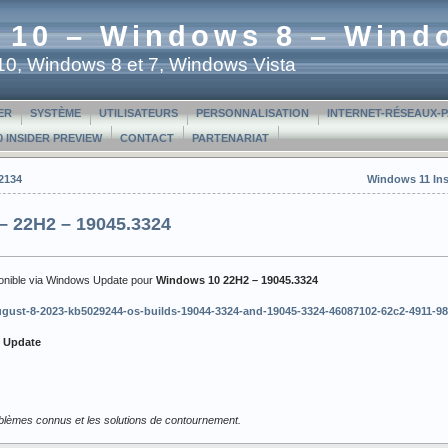
 10 – Windows 8 – Wind
t 10, Windows 8 et 7, Windows Vista
ER
SYSTÈME
UTILISATEURS
PERSONNALISATION
INTERNET-RÉSEAUX-
 INSIDER PREVIEW
CONTACT
PARTENARIAT
2134
Windows 11 Ins
– 22H2 – 19045.3324
ponible via Windows Update pour
Windows 10
22H2 – 19045.3324
/august-8-2023-kb5029244-os-builds-19044-3324-and-19045-3324-46087102-62c2-4911-
t Update
roblèmes connus et les solutions de contournement.