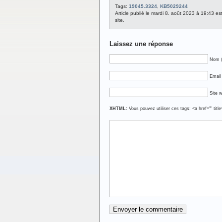
Tags:
19045.3324
,
KB5029244
Article publié le mardi 8. août 2023 à 19:43 e
site.
Laissez une réponse
Nom (
Email 
Site 
XHTML:
Vous pouvez utiliser ces tags: <a href="" titl