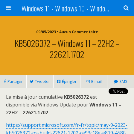
Windows 11 - Windows 10 - Windows 8 - Windows 7 - VISTA
09/05/2023 • Aucun Commentaire
KB5026372 – Windows 11 – 22H2 –
22621.1702
Partager
Tweeter
Épingler
E-mail
SMS
La mise à jour cumulative
KB5026372
est
disponible via Windows Update pour
Windows 11 –
22H2
–
22621.1702
https://support.microsoft.com/fr-fr/topic/may-9-2023-
kb5026372-os-build-22621-1702-ce93c18e-e819-458f-