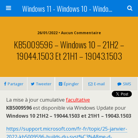
Windows 11 - Windows 10 - Windows 8 - Windows 7 - VISTA
26/01/2022 • Aucun Commentaire
KB5009596 – Windows 10 – 21H2 –
19044.1503 Et 21H1 – 19043.1503
Partager
Tweeter
Épingler
E-mail
SMS
La mise à jour cumulative
facultative
KB5009596
est disponible via Windows Update pour
Windows 10
21H2 – 19044.1503 et 21H1 – 19043.1503
https://support.microsoft.com/fr-fr/topic/25-janvier-
2022-kb5009596-builds-du-syst%C3%A8me-d-