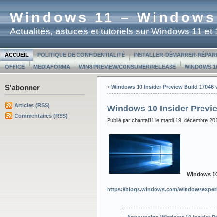
Windows 11 – Windows
Actualités, astuces et tutoriels sur Windows 11 e
ACCUEIL
POLITIQUE DE CONFIDENTIALITÉ
INSTALLER-DÉMARRER-RÉPAR
OFFICE
MEDIAFORMA
WIN8 PREVIEW/CONSUMER/RELEASE
WINDOWS 10
S'abonner
«
Windows 10 Insider Preview Build 17046 
Articles (RSS)
Windows 10 Insider Previ
Commentaires (RSS)
Publié par chantal11 le mardi 19. décembre 20
Windows 10 
https://blogs.windows.com/windowsexperi
Announcing Windows 10 Insider Pr