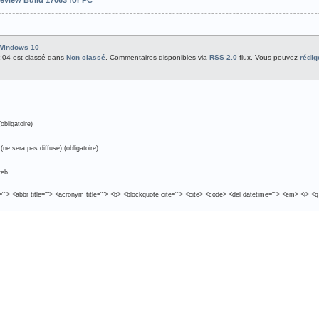
Windows 10
2:04 est classé dans
Non classé
. Commentaires disponibles via
RSS 2.0
flux. Vous pouvez
rédig
obligatoire)
(ne sera pas diffusé) (obligatoire)
web
e=""> <abbr title=""> <acronym title=""> <b> <blockquote cite=""> <cite> <code> <del datetime=""> <em> <i> <q