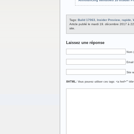
Tags:
Build 17063
,
Insider Preview
,
rapide
,
Article publié le mardi 19. décembre 2017 à 2
site.
Laissez une réponse
Nom (
Email 
Site 
XHTML:
Vous pouvez utiliser ces tags: <a href="" titl