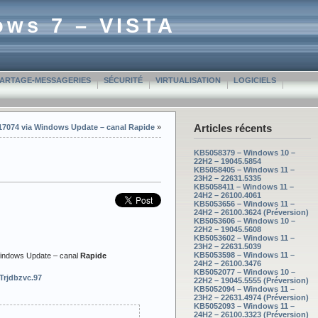
ows 7 – VISTA
PARTAGE-MESSAGERIES
SÉCURITÉ
VIRTUALISATION
LOGICIELS
Articles récents
 17074 via Windows Update – canal Rapide
»
KB5058379 – Windows 10 –
22H2 – 19045.5854
KB5058405 – Windows 11 –
23H2 – 22631.5335
KB5058411 – Windows 11 –
24H2 – 26100.4061
KB5053656 – Windows 11 –
24H2 – 26100.3624 (Préversion)
KB5053606 – Windows 10 –
22H2 – 19045.5608
KB5053602 – Windows 11 –
23H2 – 22631.5039
KB5053598 – Windows 11 –
Windows Update – canal
Rapide
24H2 – 26100.3476
KB5052077 – Windows 10 –
Trjdbzvc.97
22H2 – 19045.5555 (Préversion)
KB5052094 – Windows 11 –
23H2 – 22631.4974 (Préversion)
KB5052093 – Windows 11 –
24H2 – 26100.3323 (Préversion)