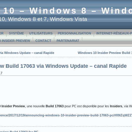
 10 – Windows 8 – Wind
t 10, Windows 8 et 7, Windows Vista
ER
SYSTÈME
UTILISATEURS
PERSONNALISATION
INTERNET-RÉSEAUX-
 INSIDER PREVIEW
CONTACT
PARTENARIAT
via Windows Update – canal Rapide
Windows 10 Insider Preview Build
ew Build 17063 via Windows Update – canal Rapide
17
Insider Preview
, une nouvelle
Build 17063
pour PC est disponible pour les
Insiders
, via 
ence/2017/12/19/announcing-windows-10-insider-preview-build-17063-pc/#09lZqWZZ
eview Build 17063 for PC