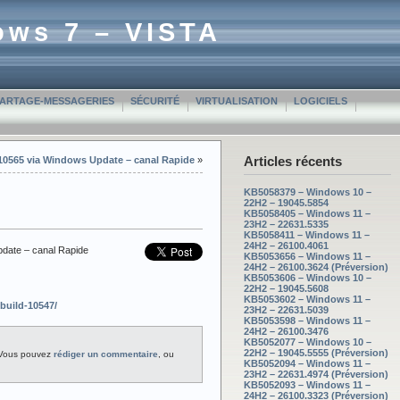
ows 7 – VISTA
PARTAGE-MESSAGERIES
SÉCURITÉ
VIRTUALISATION
LOGICIELS
Articles récents
 10565 via Windows Update – canal Rapide
»
KB5058379 – Windows 10 –
22H2 – 19045.5854
KB5058405 – Windows 11 –
23H2 – 22631.5335
KB5058411 – Windows 11 –
24H2 – 26100.4061
pdate – canal Rapide
KB5053656 – Windows 11 –
24H2 – 26100.3624 (Préversion)
KB5053606 – Windows 10 –
22H2 – 19045.5608
KB5053602 – Windows 11 –
build-10547/
23H2 – 22631.5039
KB5053598 – Windows 11 –
24H2 – 26100.3476
KB5052077 – Windows 10 –
22H2 – 19045.5555 (Préversion)
 Vous pouvez
rédiger un commentaire
, ou
KB5052094 – Windows 11 –
23H2 – 22631.4974 (Préversion)
KB5052093 – Windows 11 –
24H2 – 26100.3323 (Préversion)