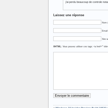
j’ai perdu beaucoup de controle no
Laissez une réponse
Nom (
Email 
Site 
XHTML:
Vous pouvez utiliser ces tags: <a href="" titl
«
Windows 10 Insider Preview Build 10532 