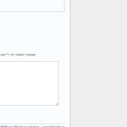
 cite=""> <s> <strike> <strong>
 10565 via Windows Update – canal Rapide
»