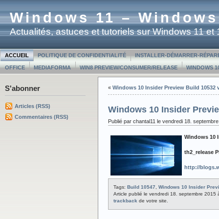
Windows 11 – Windows
Actualités, astuces et tutoriels sur Windows 11 e
ACCUEIL
POLITIQUE DE CONFIDENTIALITÉ
INSTALLER-DÉMARRER-RÉPAR
OFFICE
MEDIAFORMA
WIN8 PREVIEW/CONSUMER/RELEASE
WINDOWS 10
S'abonner
«
Windows 10 Insider Preview Build 10532 
Articles (RSS)
Windows 10 Insider Previ
Commentaires (RSS)
Publié par chantal11 le vendredi 18. septembr
Windows 10 I
th2_release P
http://blogs
Tags:
Build 10547
,
Windows 10 Insider Prev
Article publié le vendredi 18. septembre 2015
trackback
de votre site.