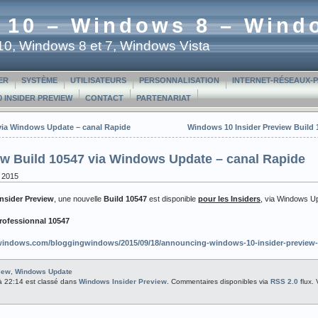
 10 – Windows 8 – Wind
t 10, Windows 8 et 7, Windows Vista
ER
SYSTÈME
UTILISATEURS
PERSONNALISATION
INTERNET-RÉSEAUX-
 INSIDER PREVIEW
CONTACT
PARTENARIAT
via Windows Update – canal Rapide
Windows 10 Insider Preview Build
ew Build 10547 via Windows Update – canal Rapide
e 2015
nsider Preview
, une nouvelle
Build 10547
est disponible
pour les Insiders
, via Windows U
rofessionnal 10547
.windows.com/bloggingwindows/2015/09/18/announcing-windows-10-insider-preview-
iew
,
Windows Update
 à 22:14 est classé dans
Windows Insider Preview
. Commentaires disponibles via
RSS 2.0
flux.