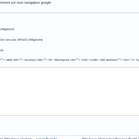
tamment sur mon navigateur google
obligatoire)
(ne sera pas diffusé) (obligatoire)
web
e=""> <abbr title=""> <acronym title=""> <b> <blockquote cite=""> <cite> <code> <del datetime=""> <em> <i> <q
via Windows Update – canal Rapide
Windows 10 Insider Preview Build