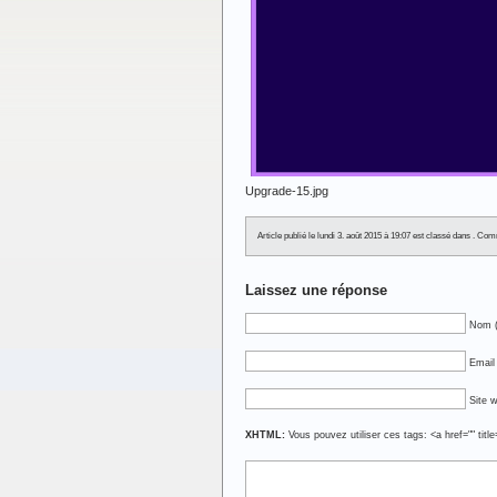
Upgrade-15.jpg
Article publié le lundi 3. août 2015 à 19:07 est classé dans . C
Laissez une réponse
Nom (
Email 
Site 
XHTML:
Vous pouvez utiliser ces tags: <a href="" titl