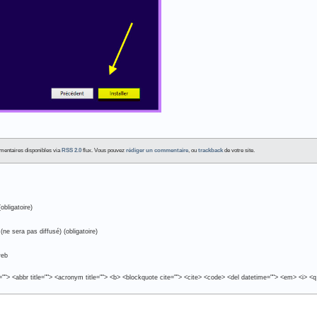
ommentaires disponibles via
RSS 2.0
flux. Vous pouvez
rédiger un commentaire
, ou
trackback
de votre site.
obligatoire)
(ne sera pas diffusé) (obligatoire)
web
e=""> <abbr title=""> <acronym title=""> <b> <blockquote cite=""> <cite> <code> <del datetime=""> <em> <i> <q