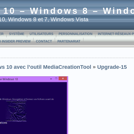
 10 – Windows 8 – Wind
t 10, Windows 8 et 7, Windows Vista
ER
SYSTÈME
UTILISATEURS
PERSONNALISATION
INTERNET-RÉSEAUX-
 INSIDER PREVIEW
CONTACT
PARTENARIAT
s 10 avec l’outil MediaCreationTool
»
Upgrade-15