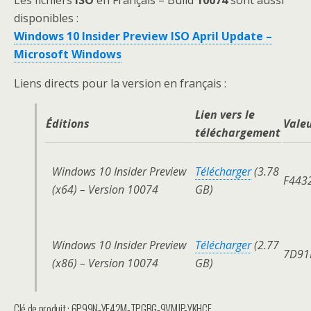
Les fichiers
ISO
en Français – Build
10074
sont aussi
disponibles :
Windows 10 Insider Preview ISO April Update –
Microsoft Windows
Liens directs pour la version en français :
Lien vers le
Éditions
Vale
téléchargement
Windows 10 Insider Preview
Télécharger
(
3.78
F443
(x64) – Version
10074
GB
)
Windows 10 Insider Preview
Télécharger
(
2.77
7D91
(x86) – Version
10074
GB
)
Clé de produit : 6P99N-YF42M-TPGBG-9VMJP-YKHCF