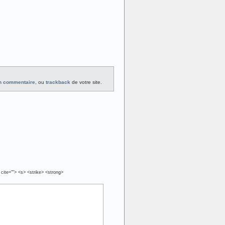
un commentaire
, ou
trackback
de votre site.
 cite=""> <s> <strike> <strong>