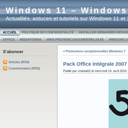
Windows 11 – Windows
Actualités, astuces et tutoriels sur Windows 11 e
ACCUEIL
POLITIQUE DE CONFIDENTIALITÉ
INSTALLER-DÉMARRER-RÉPAR
OFFICE
MEDIAFORMA
WIN8 PREVIEW/CONSUMER/RELEASE
WINDOWS 10
S'abonner
«
Promotions exceptionnelles Windows 7
Articles (RSS)
Pack Office Intégrale 2007
Commentaires (RSS)
Publié par chantal11 le mercredi 14. avril 2010