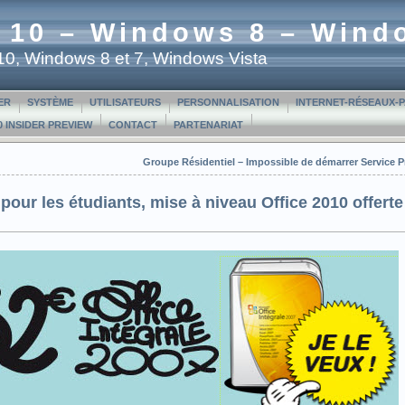
 10 – Windows 8 – Wind
t 10, Windows 8 et 7, Windows Vista
ER
SYSTÈME
UTILISATEURS
PERSONNALISATION
INTERNET-RÉSEAUX-
 INSIDER PREVIEW
CONTACT
PARTENARIAT
Groupe Résidentiel – Impossible de démarrer Service
 pour les étudiants, mise à niveau Office 2010 offerte