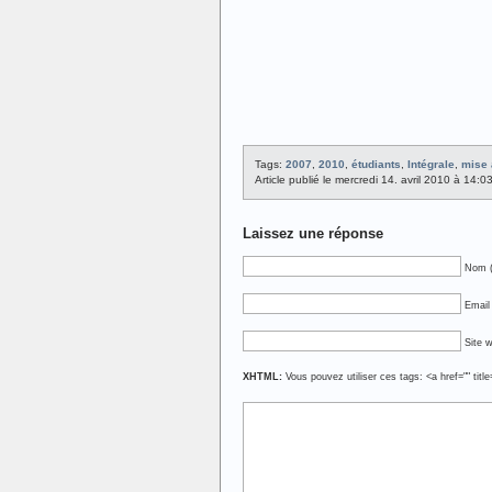
Tags:
2007
,
2010
,
étudiants
,
Intégrale
,
mise 
Article publié le mercredi 14. avril 2010 à 14:
Laissez une réponse
Nom (
Email 
Site 
XHTML:
Vous pouvez utiliser ces tags: <a href="" titl