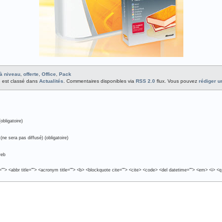
à niveau
,
offerte
,
Office
,
Pack
03 est classé dans
Actualités
. Commentaires disponibles via
RSS 2.0
flux. Vous pouvez
rédiger 
obligatoire)
(ne sera pas diffusé) (obligatoire)
web
e=""> <abbr title=""> <acronym title=""> <b> <blockquote cite=""> <cite> <code> <del datetime=""> <em> <i> <q