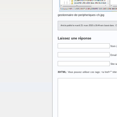
gestionnaire-de-peripheriques-ch.jpg
Article publié le mardi 23. mars 2010 à 16:44 est classé dans .
Laissez une réponse
Nom (
Email 
Site 
XHTML:
Vous pouvez utiliser ces tags: <a href="" titl