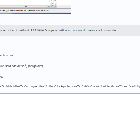
 Commentaires disponibles via
RSS 2.0
flux. Vous pouvez
rédiger un commentaire
, ou
trackback
de votre site.
obligatoire)
(ne sera pas diffusé) (obligatoire)
web
e=""> <abbr title=""> <acronym title=""> <b> <blockquote cite=""> <cite> <code> <del datetime=""> <em> <i> <q