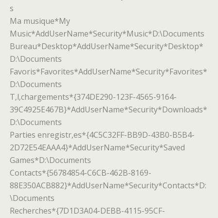
s
Ma musique*My
Music*AddUserName*Security*Music*D:\Documents
Bureau*Desktop*AddUserName*Security*Desktop*
D:\Documents
Favoris*Favorites*AddUserName*Security*Favorites*
D:\Documents
T‚l‚chargements*{374DE290-123F-4565-9164-
39C4925E467B}*AddUserName*Security*Downloads*
D:\Documents
Parties enregistr‚es*{4C5C32FF-BB9D-43B0-B5B4-
2D72E54EAAA4}*AddUserName*Security*Saved
Games*D:\Documents
Contacts*{56784854-C6CB-462B-8169-
88E350ACB882}*AddUserName*Security*Contacts*D:
\Documents
Recherches*{7D1D3A04-DEBB-4115-95CF-