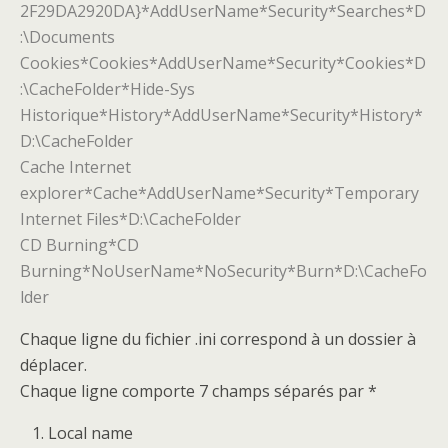
2F29DA2920DA}*AddUserName*Security*Searches*D
:\Documents
Cookies*Cookies*AddUserName*Security*Cookies*D
:\CacheFolder*Hide-Sys
Historique*History*AddUserName*Security*History*
D:\CacheFolder
Cache Internet
explorer*Cache*AddUserName*Security*Temporary
Internet Files*D:\CacheFolder
CD Burning*CD
Burning*NoUserName*NoSecurity*Burn*D:\CacheFo
lder
Chaque ligne du fichier .ini correspond à un dossier à
déplacer.
Chaque ligne comporte 7 champs séparés par *
Local name