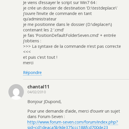
Je viens d’essayer le script sur Win7 64 :
je crée un dossier de destination ‘D:\testdeplace\’
j’ouvre l’invite de commande en tant
qu’administrateur
je me positionne dans le dossier (D:\deplacer\)
contenant les 2 ‘.cmd’
je fais ‘PositionDefaultFolderSeven.cmd’ + entrée
j’obtiens :
>>> La syntaxe de la commande n’est pas correcte
<<<
et puis c’est tout !
merci
Répondre
chantal11
04/02/2010
Bonjour JDupond,
Pour une demande d’aide, merci d’ouvrir un sujet
dans Forum-Seven :
http://www.forum-seven.com/forum/index.php?
sid=cd1deaca5b9de375ccc188fcd700de23