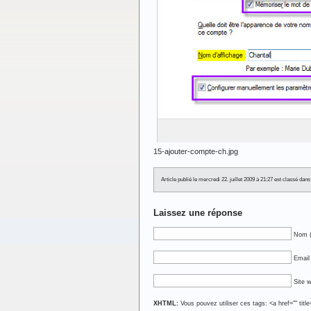
15-ajouter-compte-ch.jpg
Article publié le mercredi 22. juillet 2009 à 21:27 est classé d
Laissez une réponse
Nom (
Email 
Site 
XHTML:
Vous pouvez utiliser ces tags: <a href="" titl