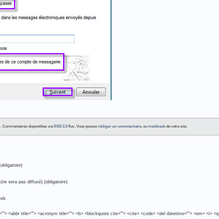
ans . Commentaires disponibles via
RSS 2.0
flux. Vous pouvez
rédiger un commentaire
, ou
trackback
de votre site.
obligatoire)
(ne sera pas diffusé) (obligatoire)
web
e=""> <abbr title=""> <acronym title=""> <b> <blockquote cite=""> <cite> <code> <del datetime=""> <em> <i> <q