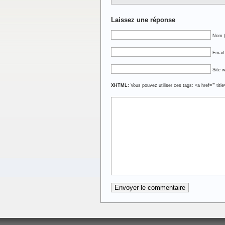
Laissez une réponse
Nom (
Email 
Site 
XHTML:
Vous pouvez utiliser ces tags: <a href="" titl