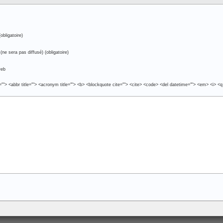
obligatoire)
(ne sera pas diffusé) (obligatoire)
web
e=""> <abbr title=""> <acronym title=""> <b> <blockquote cite=""> <cite> <code> <del datetime=""> <em> <i> <q