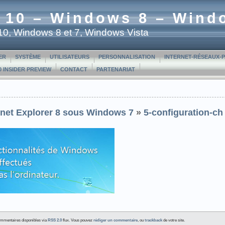
 10 – Windows 8 – Wind
t 10, Windows 8 et 7, Windows Vista
ER
SYSTÈME
UTILISATEURS
PERSONNALISATION
INTERNET-RÉSEAUX-
 INSIDER PREVIEW
CONTACT
PARTENARIAT
ernet Explorer 8 sous Windows 7
»
5-configuration-ch
. Commentaires disponibles via
RSS 2.0
flux. Vous pouvez
rédiger un commentaire
, ou
trackback
de votre site.