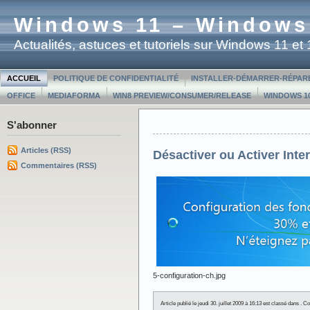
Windows 11 – Windows
Actualités, astuces et tutoriels sur Windows 11 e
ACCUEIL
POLITIQUE DE CONFIDENTIALITÉ
INSTALLER-DÉMARRER-RÉPAR
OFFICE
MEDIAFORMA
WIN8 PREVIEW/CONSUMER/RELEASE
WINDOWS 10
S'abonner
Articles (RSS)
Désactiver ou Activer Int
Commentaires (RSS)
5-configuration-ch.jpg
Article publié le jeudi 30. juillet 2009 à 16:13 est classé dans 