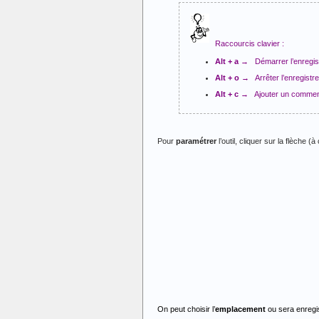
Raccourcis clavier :
Alt + a
→ Démarrer l’enregis
Alt + o
→ Arrêter l’enregistr
Alt + c
→ Ajouter un commen
Pour
paramétrer
l’outil, cliquer sur la flèche 
On peut choisir l’
emplacement
ou sera enregis