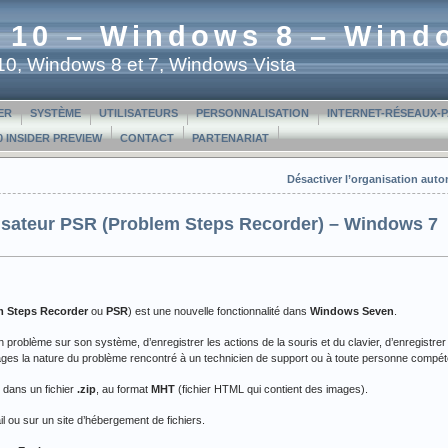
 10 – Windows 8 – Wind
t 10, Windows 8 et 7, Windows Vista
ER
SYSTÈME
UTILISATEURS
PERSONNALISATION
INTERNET-RÉSEAUX-
 INSIDER PREVIEW
CONTACT
PARTENARIAT
Désactiver l’organisation aut
ilisateur PSR (Problem Steps Recorder) – Windows 7
m Steps Recorder
ou
PSR
) est une nouvelle fonctionnalité dans
Windows Seven
.
un problème sur son système, d’enregistrer les actions de la souris et du clavier, d’enregistre
ages la nature du problème rencontré à un technicien de support ou à toute personne compét
 dans un fichier
.zip
, au format
MHT
(fichier HTML qui contient des images).
l ou sur un site d’hébergement de fichiers.