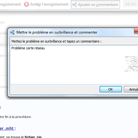
t.
re fin à la procédure.
hier .mht
:
ent, se trouve le
fichier .zip