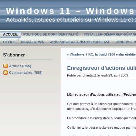
Windows 11 – Windows
Actualités, astuces et tutoriels sur Windows 11 e
ACCUEIL
POLITIQUE DE CONFIDENTIALITÉ
INSTALLER-DÉMARRER-RÉPAR
OFFICE
MEDIAFORMA
WIN8 PREVIEW/CONSUMER/RELEASE
WINDOWS 10
S'abonner
«
Windows 7 RC, la build 7100 enfin établie
Articles (RSS)
Enregistreur d’actions ut
Commentaires (RSS)
Publié par chantal11 le jeudi 23. avril 2009
L’
Enregistreur d’actions utilisateur
(
Proble
Cet outil permet à un utilisateur qui rencontre 
commentaires, afin de pouvoir expliquer en im
La procédure est enregistrée automatiquement
Ce fichier .
zip
peut ensuite être envoyé par mai