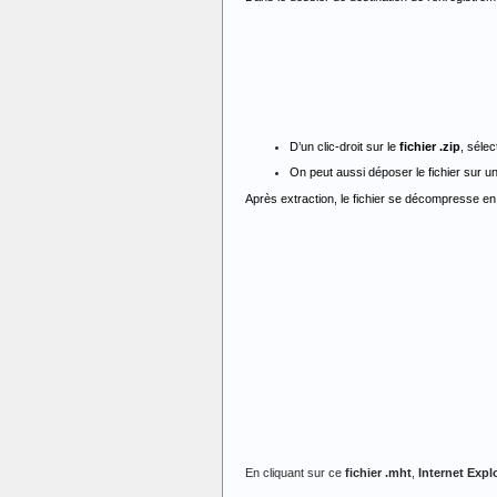
D’un clic-droit sur le
fichier .zip
, séle
On peut aussi déposer le fichier sur un 
Après extraction, le fichier se décompresse e
En cliquant sur ce
fichier .mht
,
Internet Expl