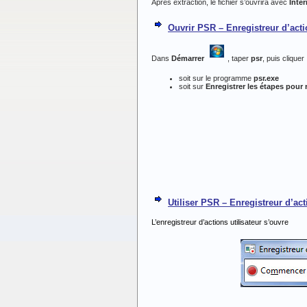
Après extraction, le fichier s’ouvrira avec
Inter
Ouvrir PSR – Enregistreur d’actio
Dans
Démarrer
, taper
psr
, puis cliquer 
soit sur le programme
psr.exe
soit sur
Enregistrer les étapes pour
Utiliser
PSR – Enregistreur d’acti
L’enregistreur d’actions utilisateur s’ouvre