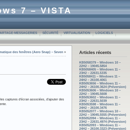
ows 7 – VISTA
PARTAGE-MESSAGERIES
SÉCURITÉ
VIRTUALISATION
LOGICIELS
Articles récents
omatique des fenêtres (Aero Snap) – Seven
»
KB5058379 – Windows 10 –
22H2 – 19045.5854
KB5058405 – Windows 11 –
23H2 – 22631.5335
KB5058411 – Windows 11 –
24H2 – 26100.4061
KB5053656 – Windows 11 –
24H2 – 26100.3624 (Préversion)
KB5053606 – Windows 10 –
22H2 – 19045.5608
KB5053602 – Windows 11 –
r les captures d’écran associées, d’ajouter des
23H2 – 22631.5039
ente.
KB5053598 – Windows 11 –
24H2 – 26100.3476
KB5052077 – Windows 10 –
22H2 – 19045.5555 (Préversion)
KB5052094 – Windows 11 –
23H2 – 22631.4974 (Préversion)
KB5052093 – Windows 11 –
24H2 – 26100.3323 (Préversion)