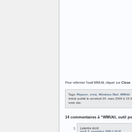
Pour refermer l’outil WMUtil, cliquer sur
Close
.
Tags:
Réparer
,
vista
,
Windows Mail
,
WMUtil
Article publié le vendredi 20. mars 2009 à 15:
votre site.
14 commentaires à “WMUtil, outil p
Letertre
écrit:
jeudi 5. novembre 2009 à 20:47