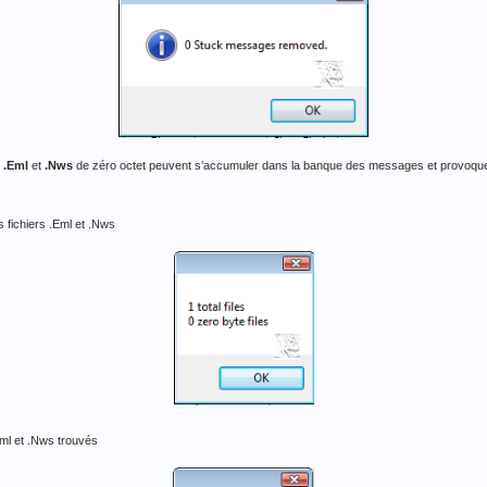
s
.Eml
et
.Nws
de zéro octet peuvent s’accumuler dans la banque des messages et provoqu
s fichiers .Eml et .Nws
.Eml et .Nws trouvés