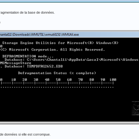
ragmentation de la base de données.
s
 de données si elle est corrompue.