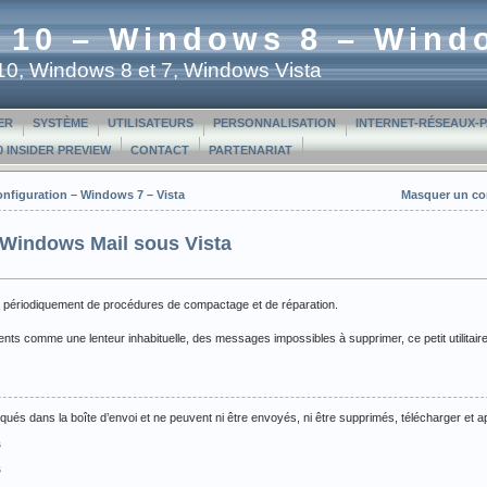
 10 – Windows 8 – Wind
t 10, Windows 8 et 7, Windows Vista
ER
SYSTÈME
UTILISATEURS
PERSONNALISATION
INTERNET-RÉSEAUX-
 INSIDER PREVIEW
CONTACT
PARTENARIAT
 configuration – Windows 7 – Vista
Masquer un com
r Windows Mail sous Vista
 périodiquement de procédures de compactage et de réparation.
ts comme une lenteur inhabituelle, des messages impossibles à supprimer, ce petit utilitair
ués dans la boîte d’envoi et ne peuvent ni être envoyés, ni être supprimés, télécharger et a
s
s