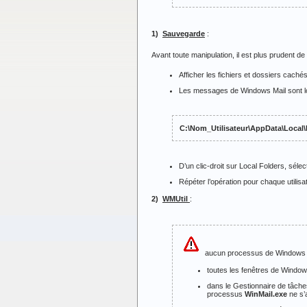
1)
Sauvegarde
:
Avant toute manipulation, il est plus prudent 
Afficher les fichiers et dossiers cach
Les messages de Windows Mail sont loc
C:\Nom_Utilisateur\AppData\Local\
D’un clic-droit sur Local Folders, séle
Répéter l’opération pour chaque utilisa
2)
WMUtil
:
aucun processus de Windows Mai
toutes les fenêtres de Window
dans le Gestionnaire de tâches
processus
WinMail.exe
ne s’a