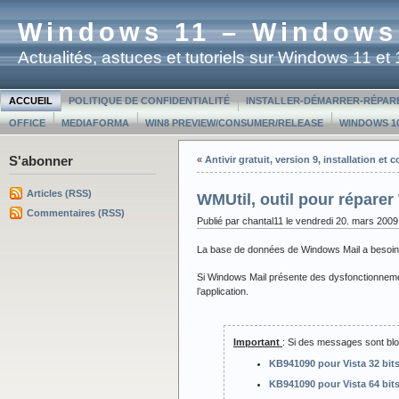
Windows 11 – Windows
Actualités, astuces et tutoriels sur Windows 11 e
ACCUEIL
POLITIQUE DE CONFIDENTIALITÉ
INSTALLER-DÉMARRER-RÉPAR
OFFICE
MEDIAFORMA
WIN8 PREVIEW/CONSUMER/RELEASE
WINDOWS 10
S'abonner
«
Antivir gratuit, version 9, installation et
Articles (RSS)
WMUtil, outil pour répare
Commentaires (RSS)
Publié par chantal11 le vendredi 20. mars 2009
La base de données de Windows Mail a besoin
Si Windows Mail présente des dysfonctionnemen
l’application.
Important
: Si des messages sont bloq
KB941090 pour Vista 32 bit
KB941090 pour Vista 64 bit