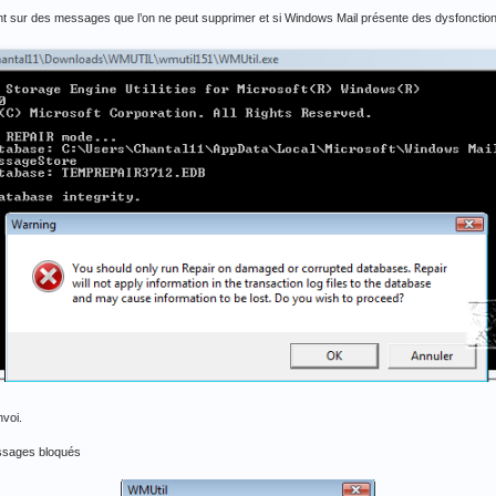
érant sur des messages que l’on ne peut supprimer et si Windows Mail présente des dysfoncti
nvoi.
messages bloqués