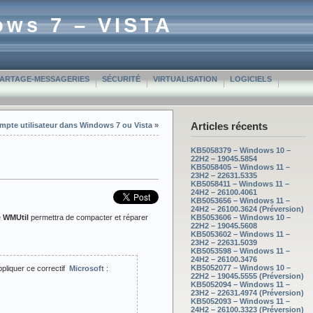
ows 7 – VISTA
PARTAGE-MESSAGERIES
SÉCURITÉ
VIRTUALISATION
LOGICIELS
Articles récents
pte utilisateur dans Windows 7 ou Vista
»
KB5058379 – Windows 10 –
22H2 – 19045.5854
KB5058405 – Windows 11 –
23H2 – 22631.5335
KB5058411 – Windows 11 –
24H2 – 26100.4061
KB5053656 – Windows 11 –
24H2 – 26100.3624 (Préversion)
e
WMUtil
permettra de compacter et réparer
KB5053606 – Windows 10 –
22H2 – 19045.5608
KB5053602 – Windows 11 –
23H2 – 22631.5039
KB5053598 – Windows 11 –
24H2 – 26100.3476
KB5052077 – Windows 10 –
ppliquer ce correctif
Microsoft
:
22H2 – 19045.5555 (Préversion)
KB5052094 – Windows 11 –
23H2 – 22631.4974 (Préversion)
KB5052093 – Windows 11 –
24H2 – 26100.3323 (Préversion)