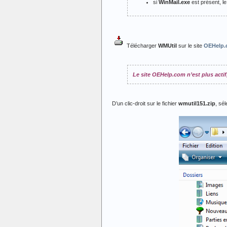
si
WinMail.exe
est présent, le
Télécharger
WMUtil
sur le site
OEHelp
Le site OEHelp.com n’est plus actif,
D’un clic-droit sur le fichier
wmutil151.zip
, sé