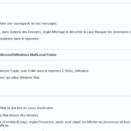
de faire une sauvegarde de ses messages.
és, dans Options des Dossiers, onglet Affichage et décocher la case Masquer les extensions de
alisées dans le répertoire :
Microsoft\Windows Mail\Local Folder
ctionner Copier, puis Coller dans le répertore C:\Nom_Utilisateur
teur qui utilise Windows Mail.
l ne doit être en cours d’exécution :
s Mail doivent être fermées
 (Ctrl+Maj+Echap), onglet Processus, après avoir cliqué sur Afficher les processus de tous le
ffiche.