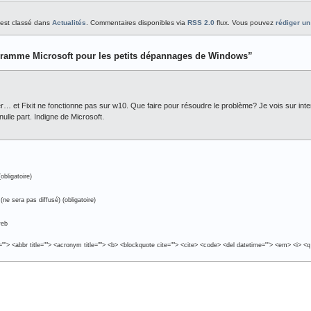
4 est classé dans
Actualités
. Commentaires disponibles via
RSS 2.0
flux. Vous pouvez
rédiger u
rogramme Microsoft pour les petits dépannages de Windows”
r… et Fixit ne fonctionne pas sur w10. Que faire pour résoudre le problème? Je vois sur in
nulle part. Indigne de Microsoft.
obligatoire)
(ne sera pas diffusé) (obligatoire)
web
e=""> <abbr title=""> <acronym title=""> <b> <blockquote cite=""> <cite> <code> <del datetime=""> <em> <i> <q