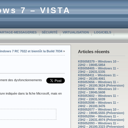
ows 7 – VISTA
PARTAGE-MESSAGERIES
SÉCURITÉ
VIRTUALISATION
LOGICIELS
Articles récents
indows 7 RC 7022 et bientôt la Build 7034
»
KB5058379 – Windows 10 –
22H2 – 19045.5854
KB5058405 – Windows 11 –
23H2 – 22631.5335
KB5058411 – Windows 11 –
24H2 – 26100.4061
idement des dysfonctionnements
KB5053656 – Windows 11 –
24H2 – 26100.3624 (Préversion)
KB5053606 – Windows 10 –
22H2 – 19045.5608
re indiquée dans la fiche Microsoft, mais en
KB5053602 – Windows 11 –
23H2 – 22631.5039
KB5053598 – Windows 11 –
24H2 – 26100.3476
KB5052077 – Windows 10 –
22H2 – 19045.5555 (Préversion)
KB5052094 – Windows 11 –
23H2 – 22631.4974 (Préversion)
KB5052093 – Windows 11 –
24H2 – 26100.3323 (Préversion)