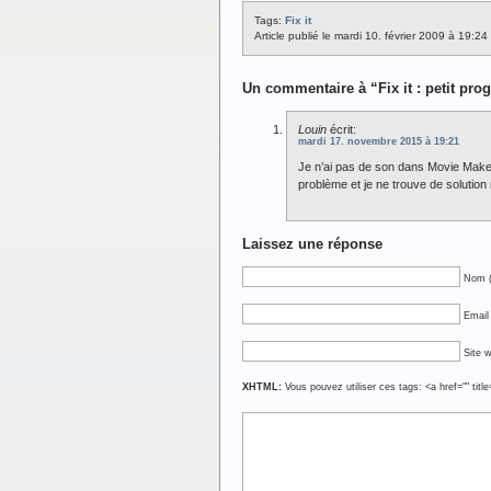
Tags:
Fix it
Article publié le mardi 10. février 2009 à 19:2
Un commentaire à “Fix it : petit p
Louin
écrit:
mardi 17. novembre 2015 à 19:21
Je n’ai pas de son dans Movie Make
problème et je ne trouve de solution 
Laissez une réponse
Nom (
Email 
Site 
XHTML:
Vous pouvez utiliser ces tags: <a href="" titl