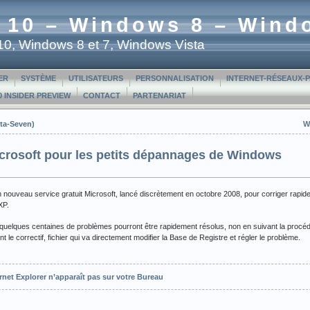
 10 – Windows 8 – Wind
t 10, Windows 8 et 7, Windows Vista
ER
SYSTÈME
UTILISATEURS
PERSONNALISATION
INTERNET-RÉSEAUX-
 INSIDER PREVIEW
CONTACT
PARTENARIAT
sta-Seven)
W
Microsoft pour les petits dépannages de Windows
 nouveau service gratuit Microsoft, lancé discrètement en octobre 2008, pour corriger rap
XP.
uelques centaines de problèmes pourront être rapidement résolus, non en suivant la procédu
t le correctif, fichier qui va directement modifier la Base de Registre et régler le problème.
ernet Explorer n’apparaît pas sur votre Bureau