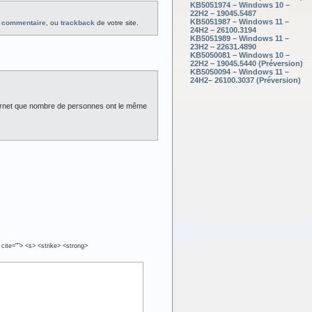
KB5051974 – Windows 10 –
22H2 – 19045.5487
KB5051987 – Windows 11 –
n commentaire
, ou
trackback
de votre site.
24H2 – 26100.3194
KB5051989 – Windows 11 –
23H2 – 22631.4890
KB5050081 – Windows 10 –
22H2 – 19045.5440 (Préversion)
KB5050094 – Windows 11 –
24H2– 26100.3037 (Préversion)
ternet que nombre de personnes ont le même
 cite=""> <s> <strike> <strong>