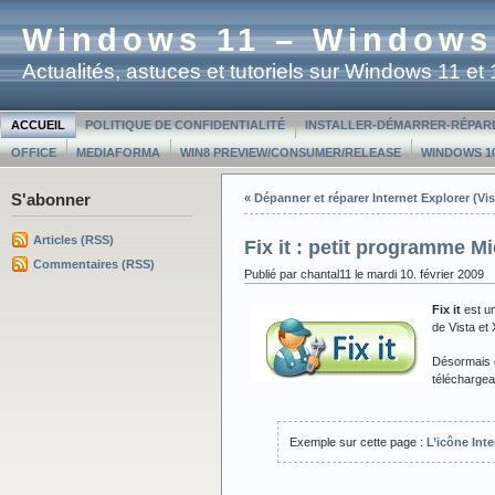
Windows 11 – Windows
Actualités, astuces et tutoriels sur Windows 11 e
ACCUEIL
POLITIQUE DE CONFIDENTIALITÉ
INSTALLER-DÉMARRER-RÉPAR
OFFICE
MEDIAFORMA
WIN8 PREVIEW/CONSUMER/RELEASE
WINDOWS 10
S'abonner
«
Dépanner et réparer Internet Explorer (Vi
Articles (RSS)
Fix it : petit programme 
Commentaires (RSS)
Publié par chantal11 le mardi 10. février 2009
Fix it
est un
de Vista et 
Désormais q
téléchargean
Exemple sur cette page :
L’icône Int