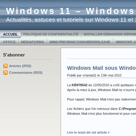
Windows 11 – Windows
Actualités, astuces et tutoriels sur Windows 11 e
ACCUEIL
POLITIQUE DE CONFIDENTIALITÉ
INSTALLER-DÉMARRER-RÉPAR
OFFICE
MEDIAFORMA
WIN8 PREVIEW/CONSUMER/RELEASE
WINDOWS 10
S'abonner
Articles (RSS)
Windows Mail sous Window
Commentaires (RSS)
Publié par chantal11 le 13th mai 2010
La
KB978542
du 12/05/2010 a créé quelques 
Après la mise à jour, Windows Mail ne s’ouvre 
Pour rappel, Windows Mail n’est pas nativemen
Les fichiers que l’on retrouve dans
C:\Progra
Windows Mail n’est plus fonctionnel et pour co
Lire le reste de cet article »