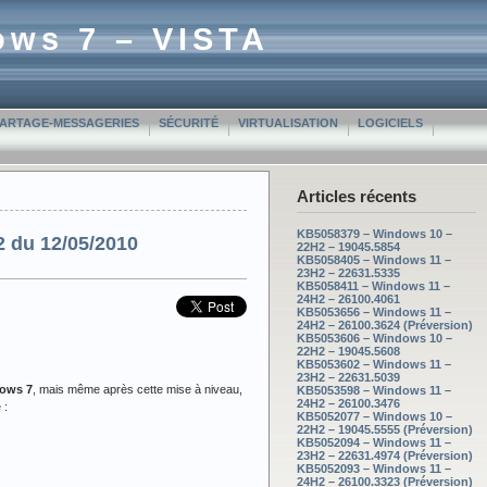
ows 7 – VISTA
PARTAGE-MESSAGERIES
SÉCURITÉ
VIRTUALISATION
LOGICIELS
Articles récents
KB5058379 – Windows 10 –
 du 12/05/2010
22H2 – 19045.5854
KB5058405 – Windows 11 –
23H2 – 22631.5335
KB5058411 – Windows 11 –
24H2 – 26100.4061
KB5053656 – Windows 11 –
24H2 – 26100.3624 (Préversion)
KB5053606 – Windows 10 –
22H2 – 19045.5608
KB5053602 – Windows 11 –
23H2 – 22631.5039
dows 7
, mais même après cette mise à niveau,
KB5053598 – Windows 11 –
24H2 – 26100.3476
 :
KB5052077 – Windows 10 –
22H2 – 19045.5555 (Préversion)
KB5052094 – Windows 11 –
23H2 – 22631.4974 (Préversion)
KB5052093 – Windows 11 –
24H2 – 26100.3323 (Préversion)