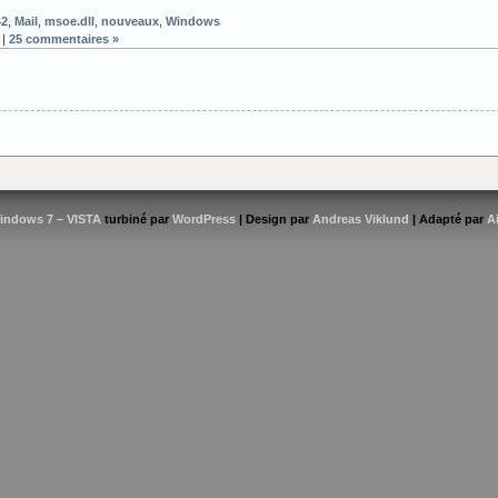
42
,
Mail
,
msoe.dll
,
nouveaux
,
Windows
|
25 commentaires »
indows 7 – VISTA
turbiné par
WordPress
| Design par
Andreas Viklund
| Adapté par
A