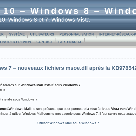
 10 – Windows 8 – Wind
t 10, Windows 8 et 7, Windows Vista
ER
SYSTÈME
UTILISATEURS
PERSONNALISATION
INTERNET-RÉSEAUX-
 INSIDER PREVIEW
CONTACT
PARTENARIAT
s 7 – nouveaux fichiers msoe.dll après la KB978542
désordres sur
Windows Mail
installé sous
Windows 7
.
plus.
t installé sous Windows 7.
mmes\Windows Mail
ne sont présents que pour permettre la mise à niveau
Vista vers Win
ntinuer à utiliser Windows Mail comme messagerie sous Windows 7, il faut suivre cette astuce
Utiliser Windows Mail sous Windows 7