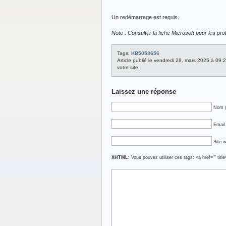
Un redémarrage est requis.
Note : Consulter la fiche Microsoft pour les p
Tags:
KB5053656
Article publié le vendredi 28. mars 2025 à 09:
votre site.
Laissez une réponse
Nom (
Email 
Site 
XHTML:
Vous pouvez utiliser ces tags: <a href="" titl