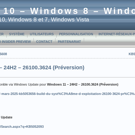
 10 – Windows 8 – Wind
t 10, Windows 8 et 7, Windows Vista
ER
SYSTÈME
UTILISATEURS
PERSONNALISATION
INTERNET-RÉSEAUX-
 INSIDER PREVIEW
CONTACT
PARTENARIAT
.5608
KB5
 24H2 – 26100.3624 (Préversion)
ponible via Windows Update pour
Windows 11 – 24H2
–
26100.3624 (Préversion)
c/27-mars-2025-kb5053656-build-du-syst%C3%A8me-d-exploitation-26100-3624-pr%C3%
t Update
m/Search.aspx?q=KB5052093