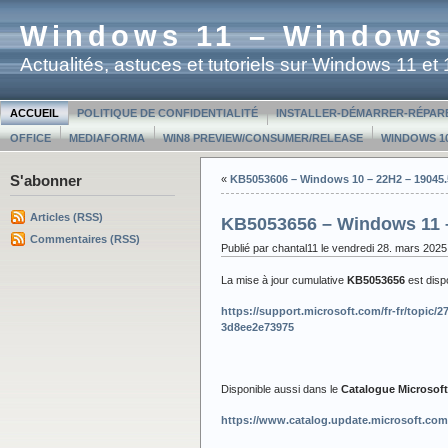
Windows 11 – Windows
Actualités, astuces et tutoriels sur Windows 11 e
ACCUEIL
POLITIQUE DE CONFIDENTIALITÉ
INSTALLER-DÉMARRER-RÉPAR
OFFICE
MEDIAFORMA
WIN8 PREVIEW/CONSUMER/RELEASE
WINDOWS 10
S'abonner
«
KB5053606 – Windows 10 – 22H2 – 19045
Articles (RSS)
KB5053656 – Windows 11 –
Commentaires (RSS)
Publié par chantal11 le vendredi 28. mars 2025
La mise à jour cumulative
KB5053656
est dis
https://support.microsoft.com/fr-fr/topi
3d8ee2e73975
Disponible aussi dans le
Catalogue Microsof
https://www.catalog.update.microsoft.co