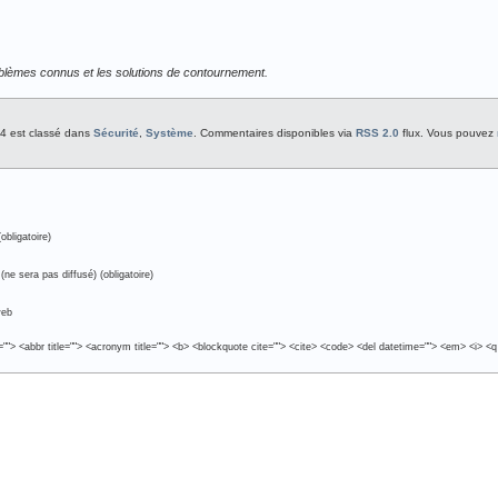
roblèmes connus et les solutions de contournement.
24 est classé dans
Sécurité
,
Système
. Commentaires disponibles via
RSS 2.0
flux. Vous pouvez
obligatoire)
(ne sera pas diffusé) (obligatoire)
web
e=""> <abbr title=""> <acronym title=""> <b> <blockquote cite=""> <cite> <code> <del datetime=""> <em> <i> <q