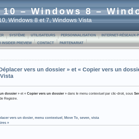
 10 – Windows 8 – Wind
t 10, Windows 8 et 7, Windows Vista
ER
SYSTÈME
UTILISATEURS
PERSONNALISATION
INTERNET-RÉSEAUX-
 INSIDER PREVIEW
CONTACT
PARTENARIAT
éplacer vers un dossier » et « Copier vers un doss
Vista
un dossier
» et «
Copier vers un dossier
» dans le menu contextuel par clic-droit, sous
Se
e Registre.
lacer vers un dosier
,
menu contextuel
,
Move To
,
seven
,
vista
res »