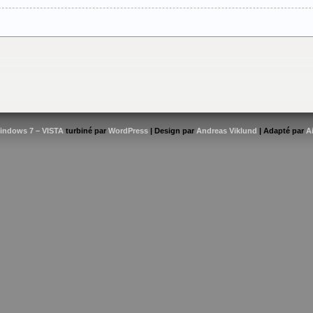
indows 7 – VISTA
turbiné par
WordPress
| Design par
Andreas Viklund
| Adapté par
A