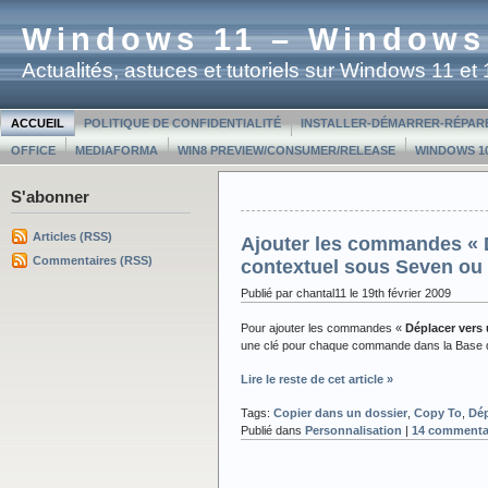
Windows 11 – Windows
Actualités, astuces et tutoriels sur Windows 11 e
ACCUEIL
POLITIQUE DE CONFIDENTIALITÉ
INSTALLER-DÉMARRER-RÉPAR
OFFICE
MEDIAFORMA
WIN8 PREVIEW/CONSUMER/RELEASE
WINDOWS 10
S'abonner
Articles (RSS)
Ajouter les commandes « D
Commentaires (RSS)
contextuel sous Seven ou 
Publié par chantal11 le 19th février 2009
Pour ajouter les commandes «
Déplacer vers 
une clé pour chaque commande dans la Base d
Lire le reste de cet article »
Tags:
Copier dans un dossier
,
Copy To
,
Dép
Publié dans
Personnalisation
|
14 commentai