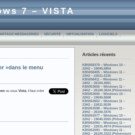
ows 7 – VISTA
PARTAGE-MESSAGERIES
SÉCURITÉ
VIRTUALISATION
LOGICIELS
Articles récents
KB5058379 – Windows 10 –
ier »dans le menu
22H2 – 19045.5854
KB5058405 – Windows 11 –
23H2 – 22631.5335
KB5058411 – Windows 11 –
24H2 – 26100.4061
KB5053656 – Windows 11 –
24H2 – 26100.3624 (Préversion)
ven
ou sous
Vista
, il faut créer
KB5053606 – Windows 10 –
22H2 – 19045.5608
KB5053602 – Windows 11 –
23H2 – 22631.5039
KB5053598 – Windows 11 –
24H2 – 26100.3476
KB5052077 – Windows 10 –
22H2 – 19045.5555 (Préversion)
KB5052094 – Windows 11 –
23H2 – 22631.4974 (Préversion)
KB5052093 – Windows 11 –
24H2 – 26100.3323 (Préversion)