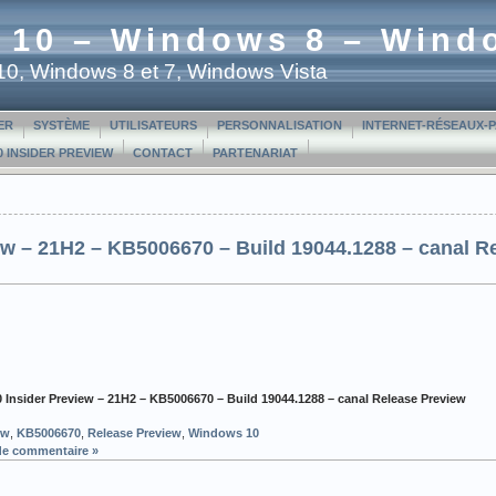
 10 – Windows 8 – Wind
t 10, Windows 8 et 7, Windows Vista
ER
SYSTÈME
UTILISATEURS
PERSONNALISATION
INTERNET-RÉSEAUX-
 INSIDER PREVIEW
CONTACT
PARTENARIAT
w – 21H2 – KB5006670 – Build 19044.1288 – canal R
Insider Preview – 21H2 – KB5006670 – Build 19044.1288 – canal Release Preview
ew
,
KB5006670
,
Release Preview
,
Windows 10
de commentaire »