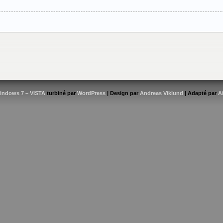
indows 7 – VISTA
turbiné par
WordPress
| Design par
Andreas Viklund
| Adapté par
A