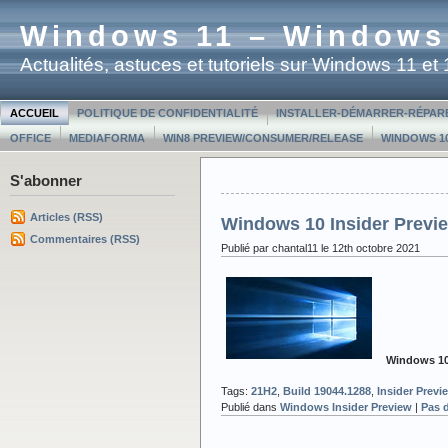
Windows 11 – Windows
Actualités, astuces et tutoriels sur Windows 11 e
ACCUEIL
POLITIQUE DE CONFIDENTIALITÉ
INSTALLER-DÉMARRER-RÉPAR
OFFICE
MEDIAFORMA
WIN8 PREVIEW/CONSUMER/RELEASE
WINDOWS 10
S'abonner
Articles (RSS)
Windows 10 Insider Previe
Commentaires (RSS)
Publié par chantal11 le 12th octobre 2021
Windows 10 
Tags:
21H2
,
Build 19044.1288
,
Insider Previ
Publié dans
Windows Insider Preview
|
Pas 