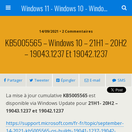
Windows 11 - Windows 10 - Windows 8 - Windows 7 - VISTA
14/09/2021 • 2 Commentaires
KB5005565 – Windows 10 – 21H1 – 20H2
– 19043.1237 Et 19042.1237
Partager
Tweeter
Épingler
E-mail
SMS
La mise à jour cumulative
KB5005565
est
disponible via Windows Update pour
21H1- 20H2 –
19043.1237 et 19042.1237
https://support.microsoft.com/fr-fr/topic/september-
14-2021-kb5005565-os-builds-19041-1237-19042-