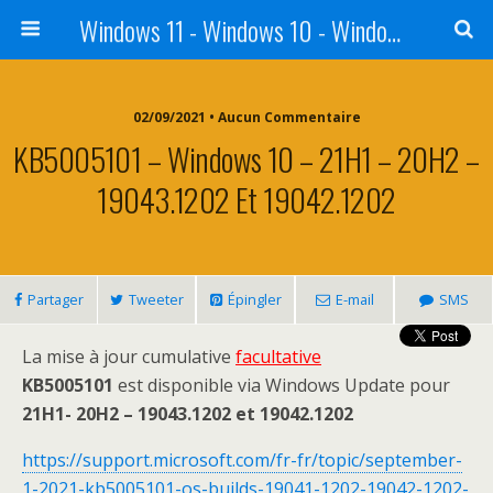
Windows 11 - Windows 10 - Windows 8 - Windows 7 - VISTA
02/09/2021 • Aucun Commentaire
KB5005101 – Windows 10 – 21H1 – 20H2 –
19043.1202 Et 19042.1202
Partager
Tweeter
Épingler
E-mail
SMS
La mise à jour cumulative
facultative
KB5005101
est disponible via Windows Update pour
21H1- 20H2 – 19043.1202 et 19042.1202
https://support.microsoft.com/fr-fr/topic/september-
1-2021-kb5005101-os-builds-19041-1202-19042-1202-