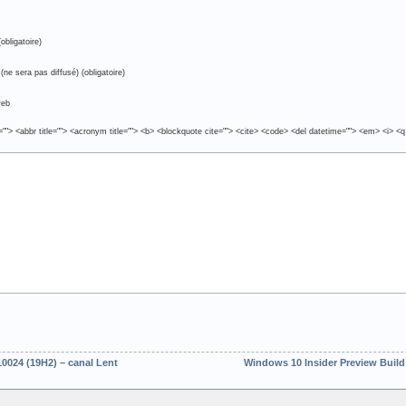
obligatoire)
(ne sera pas diffusé) (obligatoire)
web
e=""> <abbr title=""> <acronym title=""> <b> <blockquote cite=""> <cite> <code> <del datetime=""> <em> <i> <q
0024 (19H2) – canal Lent
Windows 10 Insider Preview Build