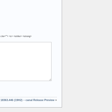
 cite=""> <s> <strike> <strong>
 18363.446 (19H2) – canal Release Preview
»