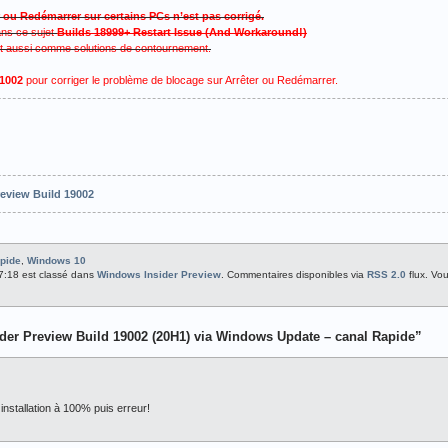
 ou Redémarrer sur certains PCs n’est pas corrigé.
ans ce sujet
Builds 18999+ Restart Issue (And Workaround!)
t aussi comme solutions de contournement.
.1002
pour corriger le problème de blocage sur Arrêter ou Redémarrer.
eview Build 19002
apide
,
Windows 10
07:18 est classé dans
Windows Insider Preview
. Commentaires disponibles via
RSS 2.0
flux. Vo
er Preview Build 19002 (20H1) via Windows Update – canal Rapide”
 installation à 100% puis erreur!