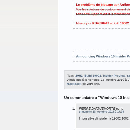
Le problème de blocage sur Arrêter
Voir les solutions de contournement d
Ctrl+Alt+Suppr
et
Alt+F4
fonctionnen
Mise à jour
KB4526447
– Build
19002
Announcing Windows 10 Insider Pr
Tags:
20H1
,
Build 19002
,
Insider Preview
,
r
Article publié le vendredi 18. octobre 2019 à 
trackback
de votre site.
Un commentaire à “Windows 10 Insid
PIERRE DAIGUEMORTE
écrit:
dimanche 20. octobre 2019 à 17:39
Impossible d’installer la 19002.1002,