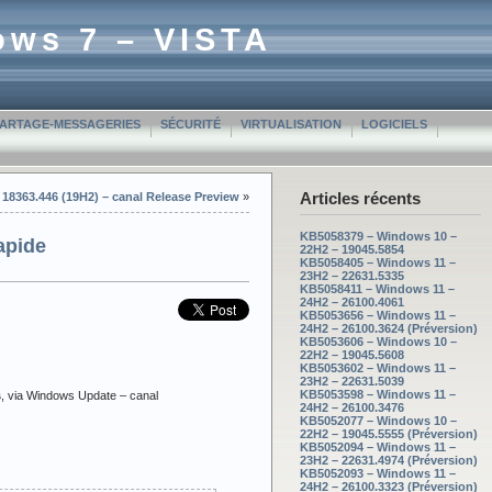
ows 7 – VISTA
PARTAGE-MESSAGERIES
SÉCURITÉ
VIRTUALISATION
LOGICIELS
Articles récents
 18363.446 (19H2) – canal Release Preview
»
KB5058379 – Windows 10 –
apide
22H2 – 19045.5854
KB5058405 – Windows 11 –
23H2 – 22631.5335
KB5058411 – Windows 11 –
24H2 – 26100.4061
KB5053656 – Windows 11 –
24H2 – 26100.3624 (Préversion)
KB5053606 – Windows 10 –
22H2 – 19045.5608
KB5053602 – Windows 11 –
23H2 – 22631.5039
KB5053598 – Windows 11 –
s
, via Windows Update – canal
24H2 – 26100.3476
KB5052077 – Windows 10 –
22H2 – 19045.5555 (Préversion)
KB5052094 – Windows 11 –
23H2 – 22631.4974 (Préversion)
KB5052093 – Windows 11 –
24H2 – 26100.3323 (Préversion)