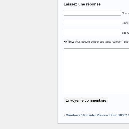
Laissez une réponse
Nom (
Email 
Site 
XHTML:
Vous pouvez utiliser ces tags: <a href="" titl
«
Windows 10 Insider Preview Build 18362.1