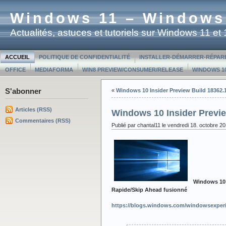
Windows 11 – Windows
Actualités, astuces et tutoriels sur Windows 11 e
ACCUEIL
POLITIQUE DE CONFIDENTIALITÉ
INSTALLER-DÉMARRER-RÉPAR
OFFICE
MEDIAFORMA
WIN8 PREVIEW/CONSUMER/RELEASE
WINDOWS 10
S'abonner
«
Windows 10 Insider Preview Build 18362.1
Articles (RSS)
Windows 10 Insider Previe
Commentaires (RSS)
Publié par chantal11 le vendredi 18. octobre 2
Windows 10 I
Rapide/Skip Ahead
fusionné
https://blogs.windows.com/windowsexperi