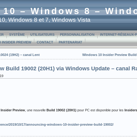
 10 – Windows 8 – Wind
t 10, Windows 8 et 7, Windows Vista
ER
SYSTÈME
UTILISATEURS
PERSONNALISATION
INTERNET-RÉSEAUX-
 INSIDER PREVIEW
CONTACT
PARTENARIAT
0024 (19H2) – canal Lent
Windows 10 Insider Preview Build
w Build 19002 (20H1) via Windows Update – canal R
019
nsider Preview
, une nouvelle
Build 19002 (20H1)
pour PC est disponible pour les
Insider
ence/2019/10/17/announcing-windows-10-insider-preview-build-19002/