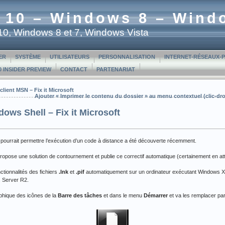
 10 – Windows 8 – Wind
t 10, Windows 8 et 7, Windows Vista
ER
SYSTÈME
UTILISATEURS
PERSONNALISATION
INTERNET-RÉSEAUX-
 INSIDER PREVIEW
CONTACT
PARTENARIAT
client MSN – Fix it Microsoft
Ajouter « Imprimer le contenu du dossier » au menu contextuel (clic-dro
dows Shell – Fix it Microsoft
 pourrait permettre l’exécution d’un code à distance a été découverte récemment.
ropose une solution de contournement et publie ce correctif automatique (certainement en att
ctionnalités des fichiers
.lnk
et
.pif
automatiquement sur un ordinateur exécutant Windows 
 Server R2.
aphique des icônes de la
Barre des tâches
et dans le menu
Démarrer
et va les remplacer pa