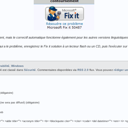
ent, mais le correctif automatique fonctionne également pour les autres versions linguistiqu
ui a le problème, enregistrez le Fix it solution à un lecteur flash ou un CD, puis l’exécuter sur
rabilité
,
Windows
:24 est classé dans
Sécurité
. Commentaires disponibles via
RSS 2.0
flux. Vous pouvez
rédiger u
obligatoire)
(ne sera pas diffusé) (obligatoire)
web
e=""> <abbr title=""> <acronym title=""> <b> <blockquote cite=""> <cite> <code> <del datetime=""> <em> <i> <q