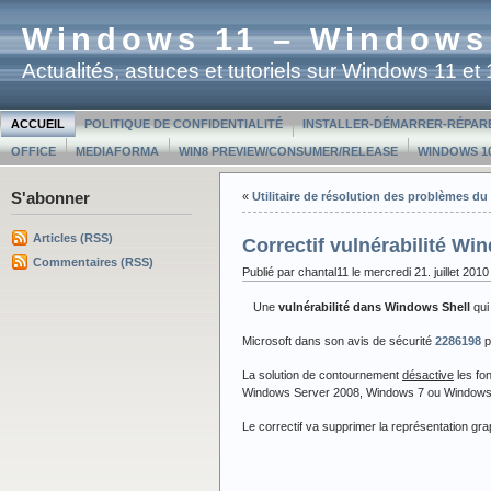
Windows 11 – Windows
Actualités, astuces et tutoriels sur Windows 11 e
ACCUEIL
POLITIQUE DE CONFIDENTIALITÉ
INSTALLER-DÉMARRER-RÉPAR
OFFICE
MEDIAFORMA
WIN8 PREVIEW/CONSUMER/RELEASE
WINDOWS 10
S'abonner
«
Utilitaire de résolution des problèmes du 
Articles (RSS)
Correctif vulnérabilité Win
Commentaires (RSS)
Publié par chantal11 le mercredi 21. juillet 2010
Une
vulnérabilité dans Windows Shell
qui
Microsoft dans son avis de sécurité
2286198
p
La solution de contournement
désactive
les fon
Windows Server 2008, Windows 7 ou Windows
Le correctif va supprimer la représentation gr