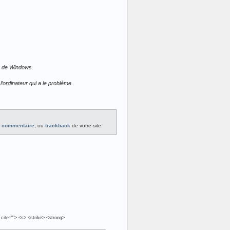
es de Windows.
 l’ordinateur qui a le problème.
n commentaire
, ou
trackback
de votre site.
 cite=""> <s> <strike> <strong>