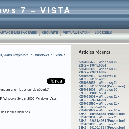
ows 7 – VISTA
PARTAGE-MESSAGERIES
SÉCURITÉ
VIRTUALISATION
LOGICIELS
Articles récents
it) dans l’explorateur – Windows 7 – Vista
»
KB5058379 – Windows 10 –
22H2 – 19045.5854
KB5058405 – Windows 11 –
23H2 – 22631.5335
KB5058411 – Windows 11 –
24H2 – 26100.4061
KB5053656 – Windows 11 –
24H2 – 26100.3624 (Préversion)
endant une mise à jour de sécurité).
KB5053606 – Windows 10 –
22H2 – 19045.5608
KB5053602 – Windows 11 –
XP, Windows Server 2003, Windows Vista,
23H2 – 22631.5039
KB5053598 – Windows 11 –
24H2 – 26100.3476
KB5052077 – Windows 10 –
r des icônes blanches
22H2 – 19045.5555 (Préversion)
KB5052094 – Windows 11 –
23H2 – 22631.4974 (Préversion)
KB5052093 – Windows 11 –
24H2 – 26100.3323 (Préversion)