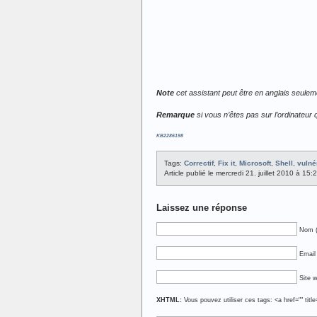
Note
cet assistant peut être en anglais seulem
Remarque
si vous n’êtes pas sur l’ordinateur q
KB2286198
Tags:
Correctif
,
Fix it
,
Microsoft
,
Shell
,
vulné
Article publié le mercredi 21. juillet 2010 à 15
Laissez une réponse
Nom (
Email 
Site 
XHTML:
Vous pouvez utiliser ces tags: <a href="" titl