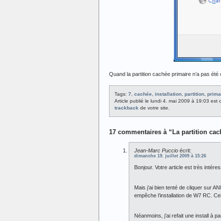
Quand la partition cachée primaire n’a pas été 
Tags:
7
,
cachée
,
installation
,
partition
,
prima
Article publié le lundi 4. mai 2009 à 19:03 est
trackback
de votre site.
17 commentaires à “La partition cac
Jean-Marc Puccio
écrit:
dimanche 19. juillet 2009 à 15:26
Bonjour. Votre article est très intér
Mais j’ai bien tenté de cliquer sur
empêche l’installation de W7 RC. Celu
Néanmoins, j’ai refait une install à 