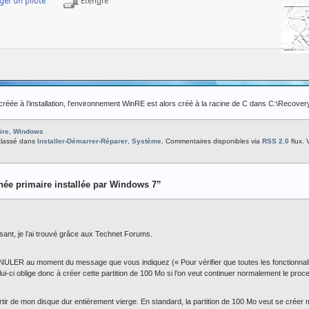
créée à l’installation, l’environnement WinRE est alors créé à la racine de C dans C:\Recover
ire
,
Windows
 classé dans
Installer-Démarrer-Réparer
,
Système
. Commentaires disponibles via
RSS 2.0
flux.
hée primaire installée par Windows 7”
essant, je l’ai trouvé grâce aux Technet Forums.
 ANNULER au moment du message que vous indiquez (« Pour vérifier que toutes les fonctionnal
i-ci oblige donc à créer cette partition de 100 Mo si l’on veut continuer normalement le proces
partir de mon disque dur entièrement vierge. En standard, la partition de 100 Mo veut se créer 