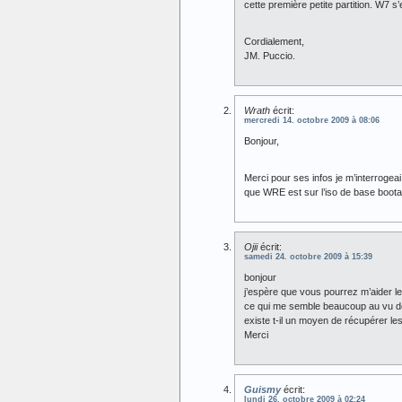
cette première petite partition. W7 s
Cordialement,
JM. Puccio.
Wrath
écrit:
mercredi 14. octobre 2009 à 08:06
Bonjour,
Merci pour ses infos je m’interrogeai 
que WRE est sur l’iso de base boota
Ojii
écrit:
samedi 24. octobre 2009 à 15:39
bonjour
j’espère que vous pourrez m’aider le
ce qui me semble beaucoup au vu de v
existe t-il un moyen de récupérer le
Merci
Guismy
écrit:
lundi 26. octobre 2009 à 02:24