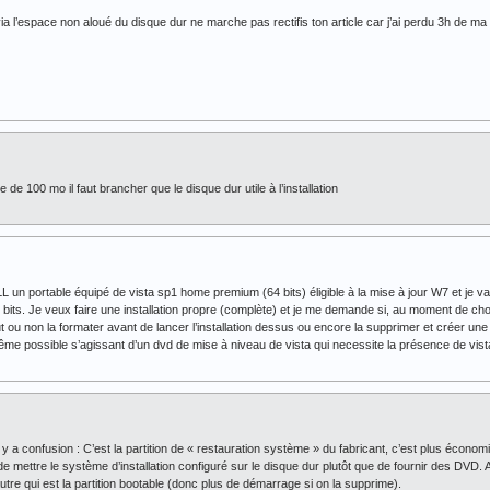
via l’espace non aloué du disque dur ne marche pas rectifis ton article car j’ai perdu 3h de ma
de 100 mo il faut brancher que le disque dur utile à l’installation
 un portable équipé de vista sp1 home premium (64 bits) éligible à la mise à jour W7 et je vai
. Je veux faire une installation propre (complète) et je me demande si, au moment de choisir l
faut ou non la formater avant de lancer l’installation dessus ou encore la supprimer et créer un
ême possible s’agissant d’un dvd de mise à niveau de vista qui necessite la présence de vista 
 il y a confusion : C’est la partition de « restauration système » du fabricant, c’est plus écono
 mettre le système d’installation configuré sur le disque dur plutôt que de fournir des DVD. 
utre qui est la partition bootable (donc plus de démarrage si on la supprime).