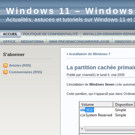
Windows 11 – Windows
Actualités, astuces et tutoriels sur Windows 11 e
ACCUEIL
POLITIQUE DE CONFIDENTIALITÉ
INSTALLER-DÉMARRER-RÉPAR
OFFICE
MEDIAFORMA
WIN8 PREVIEW/CONSUMER/RELEASE
WINDOWS 10
S'abonner
«
Installation de Windows 7
Articles (RSS)
La partition cachée primai
Commentaires (RSS)
Publié par chantal11 le lundi 4. mai 2009
L’installation de
Windows Seven
crée automat
Cette partition, qui n’apparaît pas dans Ordinat