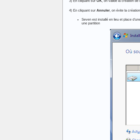
3) En cliquant sur
OK
, on valide la création de
4) En cliquant sur
Annuler
, on évite la création
Seven est installé en lieu et place d’une
une partition