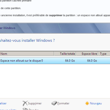
 la partition cachée primaire
 de cette partition.
 ancienne installation, il est préférable de
supprimer
la partition : un espace non alloué appar