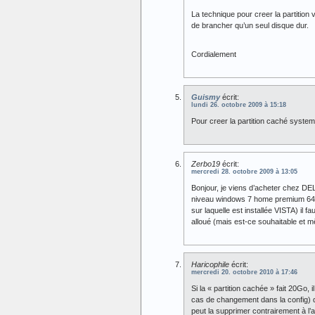
La technique pour creer la partition 
de brancher qu’un seul disque dur.
Cordialement
Guismy
écrit:
lundi 26. octobre 2009 à 15:18
Pour creer la partition caché systeme 
Zerbo19
écrit:
mercredi 28. octobre 2009 à 13:05
Bonjour, je viens d’acheter chez DELL
niveau windows 7 home premium 64 bits
sur laquelle est installée VISTA) il 
alloué (mais est-ce souhaitable et m
Haricophile
écrit:
mercredi 20. octobre 2010 à 17:46
Si la « partition cachée » fait 20Go,
cas de changement dans la config) de
peut la supprimer contrairement à l’a