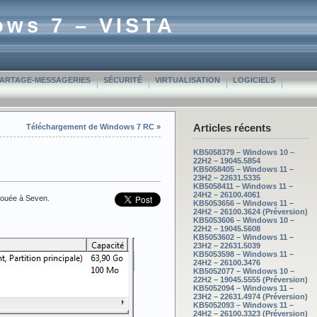
ows 7 – VISTA
PARTAGE-MESSAGERIES
SÉCURITÉ
VIRTUALISATION
LOGICIELS
Articles récents
Téléchargement de Windows 7 RC
»
KB5058379 – Windows 10 –
22H2 – 19045.5854
KB5058405 – Windows 11 –
23H2 – 22631.5335
KB5058411 – Windows 11 –
24H2 – 26100.4061
llouée à Seven.
KB5053656 – Windows 11 –
24H2 – 26100.3624 (Préversion)
KB5053606 – Windows 10 –
22H2 – 19045.5608
KB5053602 – Windows 11 –
23H2 – 22631.5039
KB5053598 – Windows 11 –
24H2 – 26100.3476
KB5052077 – Windows 10 –
22H2 – 19045.5555 (Préversion)
KB5052094 – Windows 11 –
23H2 – 22631.4974 (Préversion)
KB5052093 – Windows 11 –
24H2 – 26100.3323 (Préversion)