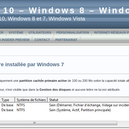
 10 – Windows 8 – Wind
t 10, Windows 8 et 7, Windows Vista
ER
SYSTÈME
UTILISATEURS
PERSONNALISATION
INTERNET-RÉSEAUX-
 INSIDER PREVIEW
CONTACT
PARTENARIAT
re installée par Windows 7
iquement une
partition cachée primaire active
de 100 ou 200 Mo selon la capacité totale a
eur, n’est visible que dans la
Gestion des disques
et aucune lettre ne lui est attribuée.