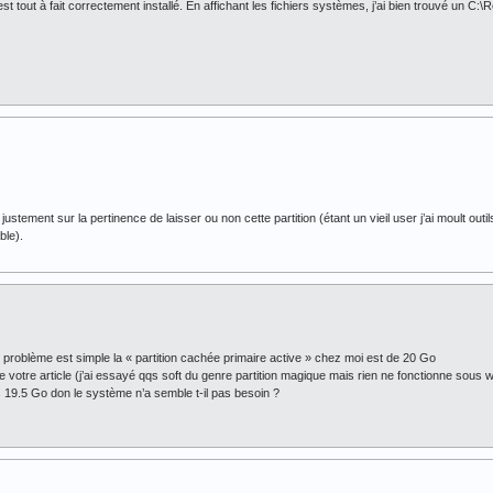
’est tout à fait correctement installé. En affichant les fichiers systèmes, j’ai bien trouvé un C
justement sur la pertinence de laisser ou non cette partition (étant un vieil user j’ai moult out
ble).
 problème est simple la « partition cachée primaire active » chez moi est de 20 Go
otre article (j’ai essayé qqs soft du genre partition magique mais rien ne fonctionne sous w
s 19.5 Go don le système n’a semble t-il pas besoin ?