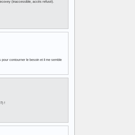
:\Recovey (inaccessible, accès refusé).
ils pour contourner le besoin et il me semble
7) !