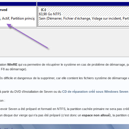
ration
WinRE
qui va permettre de récupérer le système en cas de problème de démarrage, pa
 F8 au démarrage).
 très difficile et dangereux de la supprimer, car elle contient les fichiers système de démarra
é à partir du DVD d’installation de Seven ou du
CD de réparation créé sous Windows Seven
on :
recevoir Seven a été préparé et formaté en NTFS, la partition cachée primaire ne sera pas cré
 un disque dur vierge qui n’a pas été préparé (c’est donc un
espace non alloué
), la partiti