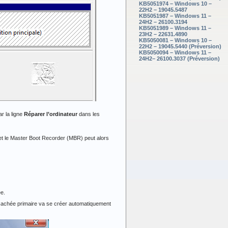
KB5051974 – Windows 10 –
22H2 – 19045.5487
KB5051987 – Windows 11 –
24H2 – 26100.3194
KB5051989 – Windows 11 –
23H2 – 22631.4890
KB5050081 – Windows 10 –
22H2 – 19045.5440 (Préversion)
KB5050094 – Windows 11 –
24H2– 26100.3037 (Préversion)
r la ligne
Réparer l’ordinateur
dans les
ge et le Master Boot Recorder (MBR) peut alors
ée.
on cachée primaire va se créer automatiquement