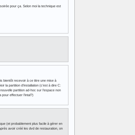
 soirée pour ça. Selon moi la technique est
s bientôt recevoir à ce titre une mise à
a partition d’installation (c’est à dire C:
e nouvelle partition ad-hoc sur l’espace non
pour effectuer l’intal?)
mique (et probablement plus facile à gérer en
Après avoir créé les dvd de restauration, on