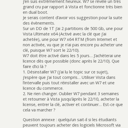
j’en suis extrêmement heureux. W7 se révèle un très
grand cru par rapport à Vista et fonctionne très bien
en dual boot.
Je serais content d’avoir vos suggestion pour la suite
des évènements.
Sur un DD de 1T j’ai 2 partitions de 500 Gb, une pour
Vista Ultimate x64 (Activé avec la clé que j’ai
achetée), une pour W7 x64 RTM (from Internet et
non activée, vu que je n’ai pas encore pu acheter une
clé, puisque W7 sort le 22/10).
W7 doit être activé dans les 5 jours… J’achèterai une
licence dès que possible (donc après le 22/10). Que
faire d’ici là ?
1. Désinstaller W7 (j’ai lu le topic sur ce sujet),
j’espère que j’ai tout compris… Utiliser Vista dans
l’intervalle puis tout réinstaller avec un W7 et une
licence du commerce.
2. Ne rien changer. Oublier W7 pendant 3 semaines
et retourner à Vista jusqu’àprès le 22/10, acheter la
license, entrer la clé, activer et continuer… Est-ce que
cela va marcher ?
Question annexe : quelqu’un sait-il si les étudiants
peuvent toujours acheter des logiciels Microsoft via