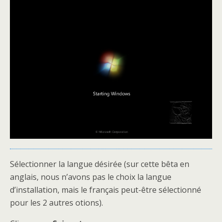
Sélectionner la langue désirée (sur cette bêta en
anglais, nous n’avons pas le choix la langue
d’installation, mais le français peut-être sélectionné
pour les 2 autres otions).